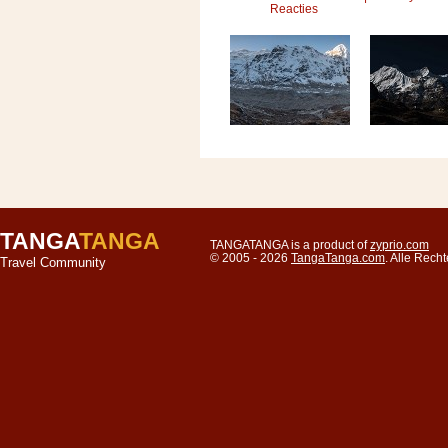
Reacties
TANGA
TANGA
TANGATANGA is a product of
zyprio.com
© 2005 - 2026
TangaTanga.com
. Alle Rec
Travel Community