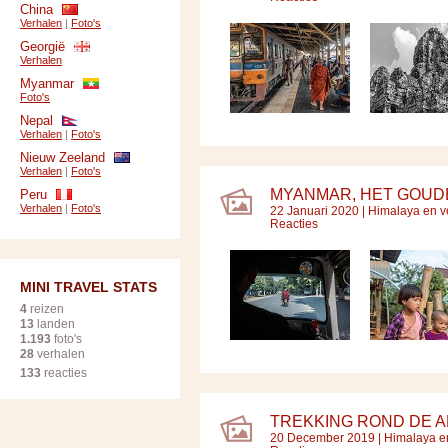
China
Verhalen
|
Foto's
Georgië
Verhalen
Myanmar
Foto's
Nepal
Verhalen
|
Foto's
Nieuw Zeeland
Verhalen
|
Foto's
MYANMAR, HET GOUDE
Peru
Verhalen
|
Foto's
22 Januari 2020 |
Himalaya en v
Reacties
MINI TRAVEL STATS
4
reizen
13
landen
1.193
foto's
28
verhalen
133
reacties
TREKKING ROND DE A
20 December 2019 |
Himalaya e