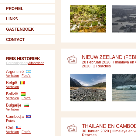
PROFIEL
LINKS
GASTENBOEK
CONTACT
NIEUW ZEELAND (FEBR
REIS HISTORIEK
28 Februari 2020 |
Himalaya en 
Chronologisch
|
Alfabetisch
2020 | 2 Reacties
Argentinië
Verhalen
|
Foto's
België
Verhalen
Bolivië
Verhalen
|
Foto's
Bulgarije
Verhalen
Cambodja
Foto's
THAILAND EN CAMBODJ
Chili
30 Januari 2020 |
Himalaya en v
Verhalen
|
Foto's
Reacties