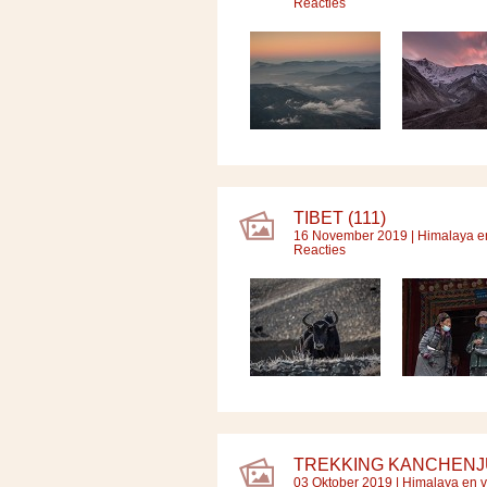
Reacties
TIBET (111)
16 November 2019 |
Himalaya e
Reacties
TREKKING KANCHENJU
03 Oktober 2019 |
Himalaya en v