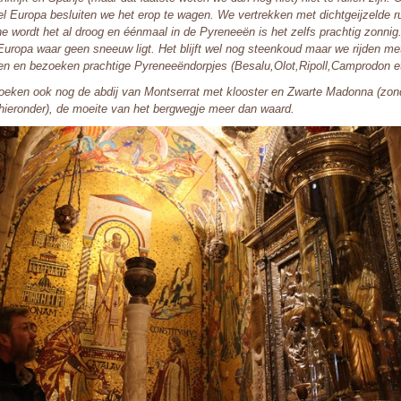
el Europa besluiten we het erop te wagen. We vertrekken met dichtgeijzelde r
e wordt het al droog en éénmaal in de Pyreneeën is het zelfs prachtig zonnig
 Europa waar geen sneeuw ligt. Het blijft wel nog steenkoud maar we rijden me
en en bezoeken prachtige Pyreneeëndorpjes (Besalu,Olot,Ripoll,Camprodon 
eken ook nog de abdij van Montserrat met klooster en Zwarte Madonna (zond
 hieronder), de moeite van het bergwegje meer dan waard.