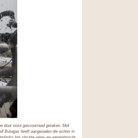
we door onze gasvoorraad geraken. Met
ell Butagas heeft aangeraden die echter in
. Ondanks het slechte weer- en wegenbericht