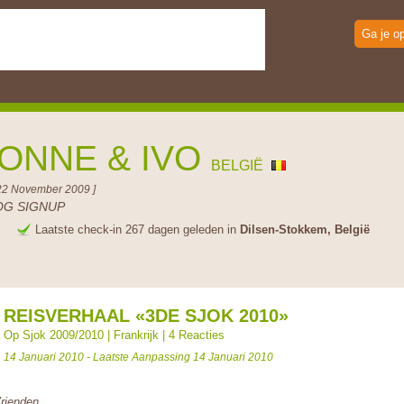
Ga je o
ONNE & IVO
BELGIË
22 November 2009 ]
OG SIGNUP
e
Laatste check-in 267 dagen geleden in
Dilsen-Stokkem, België
REISVERHAAL «3DE SJOK 2010»
Op Sjok 2009/2010
|
Frankrijk
|
4 Reacties
14 Januari 2010 - Laatste Aanpassing 14 Januari 2010
rienden,