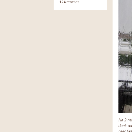
124
reacties
Na 2 na
dank aa
heel Fr