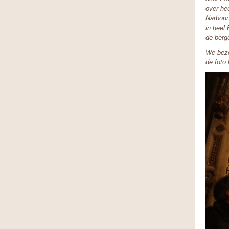
over he
Narbonn
in heel
de berg
We bezo
de foto