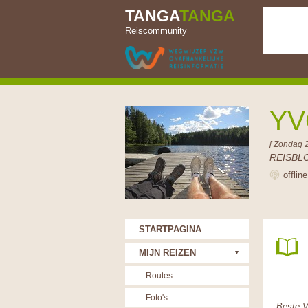
TANGA
TANGA
Reiscommunity
YV
[ Zondag 
REISBL
offlin
STARTPAGINA
MIJN REIZEN
Routes
Foto's
Beste V