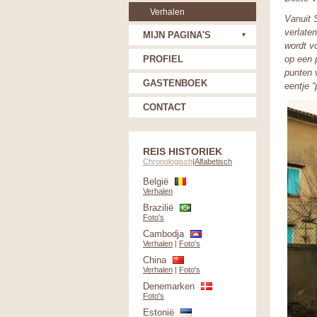
Verhalen
Vanuit 
verlate
MIJN PAGINA'S
wordt v
PROFIEL
op een 
punten 
GASTENBOEK
eentje 
CONTACT
REIS HISTORIEK
Chronologisch
|
Alfabetisch
België
Verhalen
Brazilië
Foto's
Cambodja
Verhalen
|
Foto's
China
Verhalen
|
Foto's
Denemarken
Foto's
Estonië