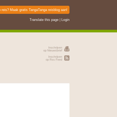
p reis? Maak gratis TangaTanga reisblog aan!
Translate this page
|
Login
Inschrijven
op Nieuwsbrief
Inschrijven
op Rss Feed