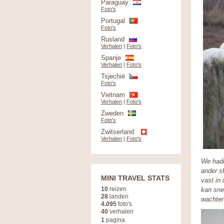
Paraguay
Foto's
Portugal
Foto's
Rusland
Verhalen
|
Foto's
Spanje
Verhalen
|
Foto's
Tsjechië
Foto's
Vietnam
Verhalen
|
Foto's
Zweden
Foto's
Zwitserland
Verhalen
|
Foto's
We hadd
ander s
MINI TRAVEL STATS
vast in
10
reizen
kan sne
28
landen
wachten
4.095
foto's
40
verhalen
1
pagina