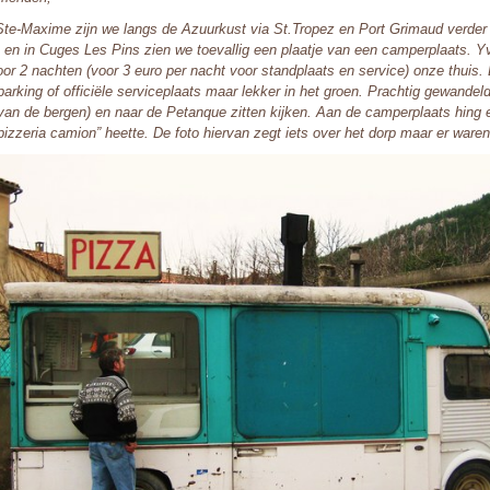
Ste-Maxime zijn we langs de Azuurkust via St.Tropez en Port Grimaud verder 
n en in Cuges Les Pins zien we toevallig een plaatje van een camperplaats. Y
oor 2 nachten (voor 3 euro per nacht voor standplaats en service) onze thuis. 
parking of officiële serviceplaats maar lekker in het groen. Prachtig gewandel
van de bergen) en naar de Petanque zitten kijken. Aan de camperplaats hing 
“pizzeria camion” heette. De foto hiervan zegt iets over het dorp maar er war