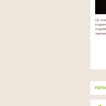
Op maan
knapper
mogelij
regenwe
FOTO