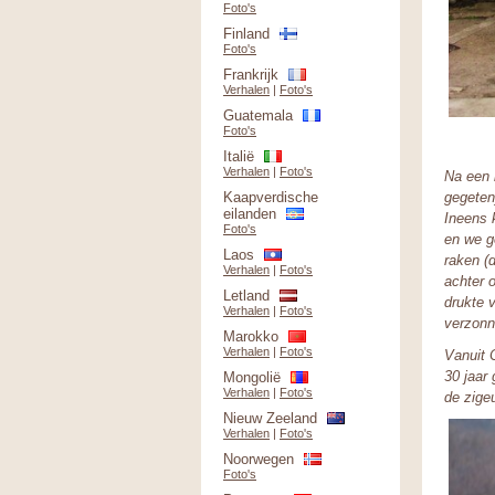
Foto's
Finland
Foto's
Frankrijk
Verhalen
|
Foto's
Guatemala
Foto's
Italië
Verhalen
|
Foto's
Na een 
Kaapverdische
gegeten
eilanden
Ineens 
Foto's
en we g
Laos
raken (d
Verhalen
|
Foto's
achter 
Letland
drukte 
Verhalen
|
Foto's
verzonn
Marokko
Verhalen
|
Foto's
Vanuit 
30 jaar
Mongolië
Verhalen
|
Foto's
de zige
Nieuw Zeeland
Verhalen
|
Foto's
Noorwegen
Foto's