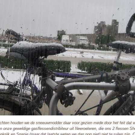
chten houden we de sneeuwmodder daar voor gezien mede door het feit dat 
n onze geweldige gasflessendistribiteur uit Neeroeteren, die ons 2 flessen Sh
ankrijk en Spanje (maar dat laatste weten we dan nog niet) niet te ruilen zijn