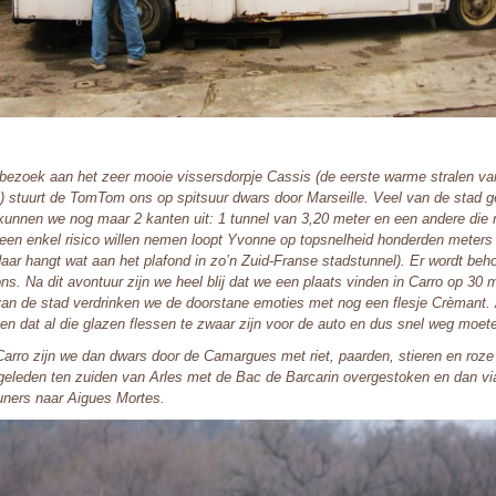
bezoek aan het zeer mooie vissersdorpje Cassis (de eerste warme stralen v
) stuurt de TomTom ons op spitsuur dwars door Marseille. Veel van de stad ge
kunnen we nog maar 2 kanten uit: 1 tunnel van 3,20 meter en een andere die 
een enkel risico willen nemen loopt Yvonne op topsnelheid honderden meters v
aar hangt wat aan het plafond in zo’n Zuid-Franse stadstunnel). Er wordt behoo
ons. Na dit avontuur zijn we heel blij dat we een plaats vinden in Carro op 3
van de stad verdrinken we de doorstane emoties met nog een flesje Crèmant.
en dat al die glazen flessen te zwaar zijn voor de auto en dus snel weg moet
Carro zijn we dan dwars door de Camargues met riet, paarden, stieren en roze
 geleden ten zuiden van Arles met de Bac de Barcarin overgestoken en dan vi
uners naar Aigues Mortes.