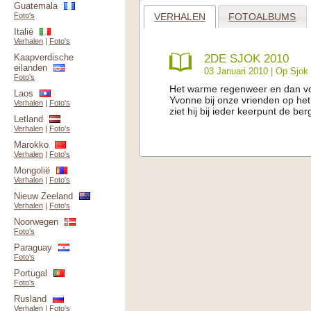
Guatemala
VERHALEN
FOTOALBUMS
Foto's
Italië
Verhalen
|
Foto's
2DE SJOK 2010
Kaapverdische
eilanden
03 Januari 2010 |
Op Sjok
Foto's
Het warme regenweer en dan voo
Laos
Yvonne bij onze vrienden op het
Verhalen
|
Foto's
ziet hij bij ieder keerpunt de be
Letland
Verhalen
|
Foto's
Marokko
Verhalen
|
Foto's
Mongolië
Verhalen
|
Foto's
Nieuw Zeeland
Verhalen
|
Foto's
Noorwegen
Foto's
Paraguay
Foto's
Portugal
Foto's
Rusland
Verhalen
|
Foto's