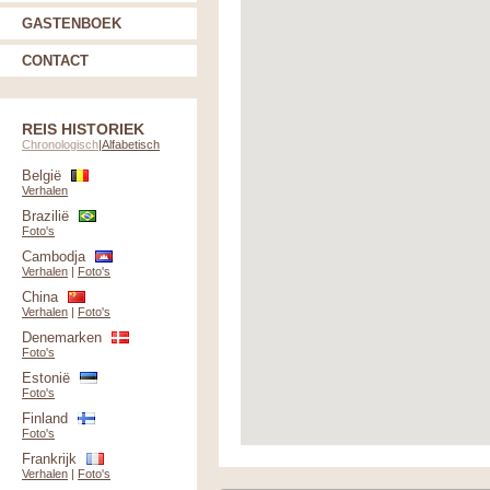
GASTENBOEK
CONTACT
REIS HISTORIEK
Chronologisch
|
Alfabetisch
België
Verhalen
Brazilië
Foto's
Cambodja
Verhalen
|
Foto's
China
Verhalen
|
Foto's
Denemarken
Foto's
Estonië
Foto's
Finland
Foto's
Frankrijk
Verhalen
|
Foto's