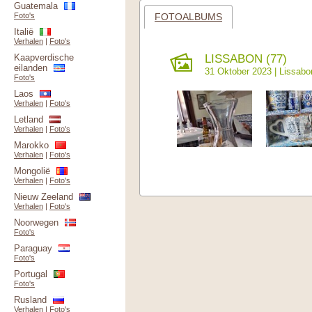
Guatemala
FOTOALBUMS
Foto's
Italië
Verhalen
|
Foto's
LISSABON (77)
Kaapverdische
eilanden
31 Oktober 2023 |
Lissabo
Foto's
Laos
Verhalen
|
Foto's
Letland
Verhalen
|
Foto's
Marokko
Verhalen
|
Foto's
Mongolië
Verhalen
|
Foto's
Nieuw Zeeland
Verhalen
|
Foto's
Noorwegen
Foto's
Paraguay
Foto's
Portugal
Foto's
Rusland
Verhalen
|
Foto's