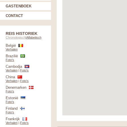
GASTENBOEK
CONTACT
REIS HISTORIEK
Chronologisch
|
Alfabetisch
België
Verhalen
Brazilië
Foto's
Cambodja
Verhalen
|
Foto's
China
Verhalen
|
Foto's
Denemarken
Foto's
Estonië
Foto's
Finland
Foto's
Frankrijk
Verhalen
|
Foto's