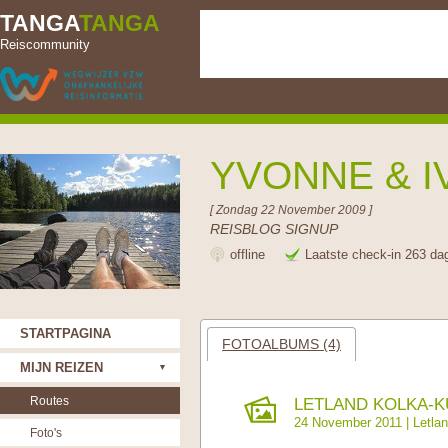
TANGA
TANGA
Reiscommunity
YVONNE & 
[ Zondag 22 November 2009 ]
REISBLOG SIGNUP
offline
Laatste check-in 263 da
STARTPAGINA
FOTOALBUMS (4)
MIJN REIZEN
Routes
LETLAND KOLKA-KU
24 November 2011 |
Letla
Foto's