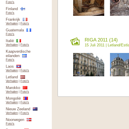
Foto's
Finland
Foto's
Frankrijk
Verhalen
|
Foto's
Guatemala
Foto's
RIGA 2011 (14)
Italië
Verhalen
|
Foto's
15 Juli 2011 |
Letland/Estl
Kaapverdische
eilanden
Foto's
Laos
Verhalen
|
Foto's
Letland
Verhalen
|
Foto's
Marokko
Verhalen
|
Foto's
Mongolië
Verhalen
|
Foto's
Nieuw Zeeland
Verhalen
|
Foto's
Noorwegen
Foto's