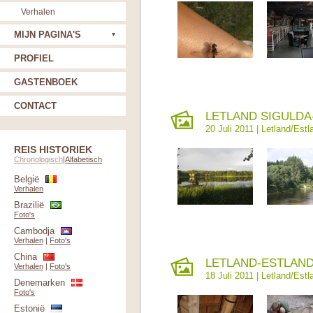
Verhalen
MIJN PAGINA'S
PROFIEL
GASTENBOEK
CONTACT
LETLAND SIGULDA-
20 Juli 2011 |
Letland/Estl
REIS HISTORIEK
Chronologisch
|
Alfabetisch
België
Verhalen
Brazilië
Foto's
Cambodja
Verhalen
|
Foto's
China
LETLAND-ESTLAND
Verhalen
|
Foto's
18 Juli 2011 |
Letland/Estl
Denemarken
Foto's
Estonië