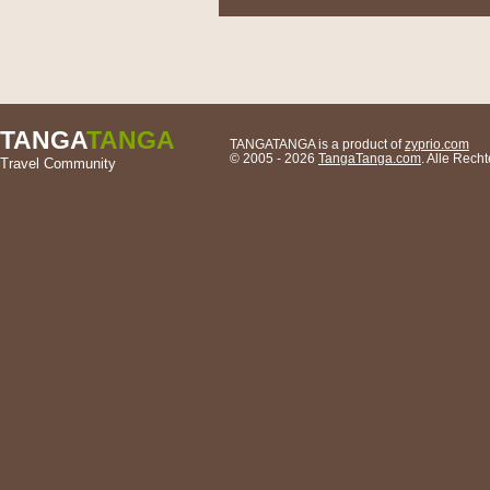
TANGA
TANGA
TANGATANGA is a product of
zyprio.com
© 2005 - 2026
TangaTanga.com
. Alle Rec
Travel Community