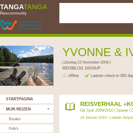
TANGA
TANGA
Reiscommunity
YVONNE & 
[ Zondag 22 November 2009 ]
REISBLOG SIGNUP
offline
Laatste check-in 265 da
STARTPAGINA
REISVERHAAL «KO
MIJN REIZEN
Op Sjok 2009/2010
|
Spanje
|
14 Januari 2010 - Laatste Aanp
Routes
Foto's