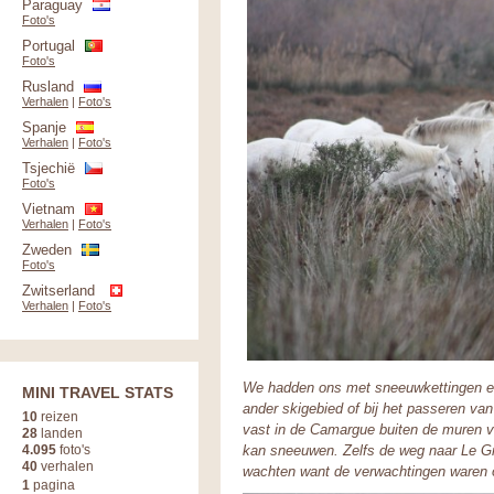
Paraguay
Foto's
Portugal
Foto's
Rusland
Verhalen
|
Foto's
Spanje
Verhalen
|
Foto's
Tsjechië
Foto's
Vietnam
Verhalen
|
Foto's
Zweden
Foto's
Zwitserland
Verhalen
|
Foto's
We hadden ons met sneeuwkettingen en 
MINI TRAVEL STATS
ander skigebied of bij het passeren va
10
reizen
vast in de Camargue buiten de muren va
28
landen
4.095
foto's
kan sneeuwen. Zelfs de weg naar Le Gr
40
verhalen
wachten want de verwachtingen waren 
1
pagina