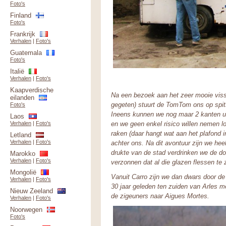
Foto's
Finland
Foto's
Frankrijk
Verhalen
|
Foto's
Guatemala
Foto's
Italië
Verhalen
|
Foto's
Kaapverdische
Na een bezoek aan het zeer mooie viss
eilanden
gegeten) stuurt de TomTom ons op spits
Foto's
Ineens kunnen we nog maar 2 kanten uit
Laos
Verhalen
|
Foto's
en we geen enkel risico willen nemen l
raken (daar hangt wat aan het plafond i
Letland
Verhalen
|
Foto's
achter ons. Na dit avontuur zijn we hee
drukte van de stad verdrinken we de d
Marokko
Verhalen
|
Foto's
verzonnen dat al die glazen flessen te
Mongolië
Vanuit Carro zijn we dan dwars door de
Verhalen
|
Foto's
30 jaar geleden ten zuiden van Arles m
Nieuw Zeeland
de zigeuners naar Aigues Mortes.
Verhalen
|
Foto's
Noorwegen
Foto's