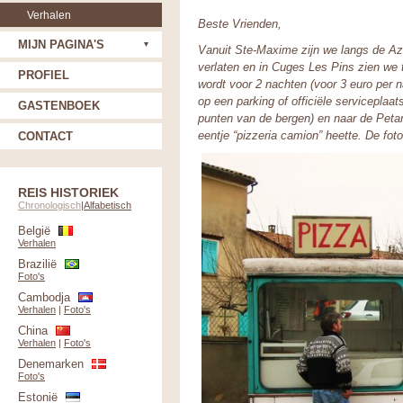
Verhalen
Beste Vrienden,
MIJN PAGINA'S
Vanuit Ste-Maxime zijn we langs de Azu
verlaten en in Cuges Les Pins zien we 
PROFIEL
wordt voor 2 nachten (voor 3 euro per n
op een parking of officiële serviceplaa
GASTENBOEK
punten van de bergen) en naar de Petan
eentje “pizzeria camion” heette. De fot
CONTACT
REIS HISTORIEK
Chronologisch
|
Alfabetisch
België
Verhalen
Brazilië
Foto's
Cambodja
Verhalen
|
Foto's
China
Verhalen
|
Foto's
Denemarken
Foto's
Estonië