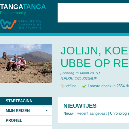
TANGA
TANGA
Reiscommunity
JOLIJN, KOE
UBBE OP RE
[ Zondag 15 Maart 2015 ]
REISBLOG SIGNUP
offline
Laatste check-in 2554 d
STARTPAGINA
NIEUWTJES
MIJN REIZEN
Nieuw
| Recent aangepast |
Chronologi
PROFIEL