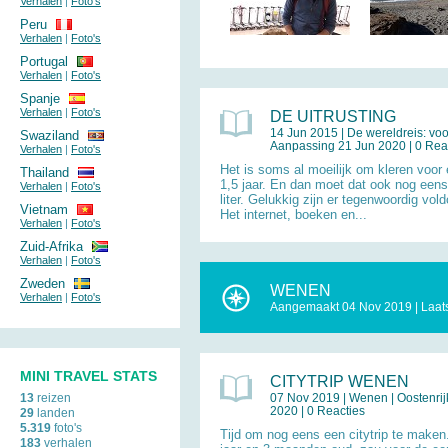
Verhalen
|
Foto's
Peru
Verhalen
|
Foto's
Portugal
Verhalen
|
Foto's
Spanje
Verhalen
|
Foto's
DE UITRUSTING
14 Jun 2015 |
De wereldreis: vo
Swaziland
Aanpassing 21 Jun 2020 | 0 Rea
Verhalen
|
Foto's
Het is soms al moeilijk om kleren voor 
Thailand
1,5 jaar. En dan moet dat ook nog een
Verhalen
|
Foto's
liter. Gelukkig zijn er tegenwoordig v
Vietnam
Het internet, boeken en...
Verhalen
|
Foto's
Zuid-Afrika
Verhalen
|
Foto's
Zweden
WENEN
Verhalen
|
Foto's
Aangemaakt 04 Nov 2019 | Laat
MINI TRAVEL STATS
CITYTRIP WENEN
13
reizen
07 Nov 2019 |
Wenen
|
Oostenrij
2020 | 0 Reacties
29
landen
5.319
foto's
Tijd om nog eens een citytrip te maken
183
verhalen