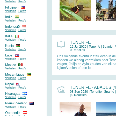
Verhalen
|
Foto's
Filipijnen
Verhalen
|
Foto's
Indië
Verhalen
|
Foto's
Indonesië
Verhalen
|
Foto's
Italië
Verhalen
|
Foto's
TENERIFE
Kenia
12 Jul 2020 |
Tenerife
|
Spanje
| 
Verhalen
|
Foto's
0 Reacties
Laos
Ons volgende avontuur stak even in de 
Verhalen
|
Foto's
konden we alsnog vertrekken naar Teneri
volgen, Jolijn en Ayla zouden van elka
Mexico
kijken/voelen of een le...
Verhalen
|
Foto's
Mozambique
Verhalen
|
Foto's
Nepal
TENERIFE - ABADES (4
Verhalen
|
Foto's
08 Sep 2020 |
Tenerife
|
Spanje
|
Nicaragua
| 0 Reacties
Verhalen
|
Foto's
Nieuw Zeeland
Verhalen
|
Foto's
Oostenrijk