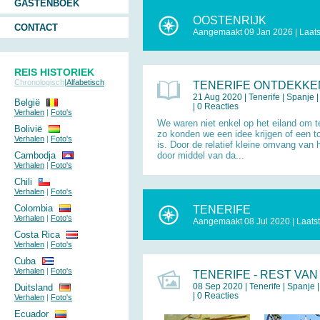
GASTENBOEK
OOSTENRIJK
CONTACT
Aangemaakt 09 Jan 2026 | Laat
REIS HISTORIEK
Chronologisch
|
Alfabetisch
TENERIFE ONTDEKKE
21 Aug 2020 |
Tenerife
|
Spanje
|
België
| 0 Reacties
Verhalen
|
Foto's
We waren niet enkel op het eiland om t
Bolivië
zo konden we een idee krijgen of een t
Verhalen
|
Foto's
is. Door de relatief kleine omvang van 
Cambodja
door middel van da...
Verhalen
|
Foto's
Chili
Verhalen
|
Foto's
Colombia
TENERIFE
Verhalen
|
Foto's
Aangemaakt 08 Jul 2020 | Laats
Costa Rica
Verhalen
|
Foto's
Cuba
Verhalen
|
Foto's
TENERIFE - REST VAN 
08 Sep 2020 |
Tenerife
|
Spanje
|
Duitsland
| 0 Reacties
Verhalen
|
Foto's
Ecuador