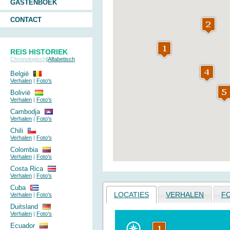
GASTENBOEK
CONTACT
REIS HISTORIEK
Chronologisch
|
Alfabetisch
België
Verhalen
|
Foto's
Bolivië
Verhalen
|
Foto's
Cambodja
Verhalen
|
Foto's
Chili
Verhalen
|
Foto's
Colombia
Verhalen
|
Foto's
Costa Rica
Verhalen
|
Foto's
Cuba
LOCATIES
VERHALEN
F
Verhalen
|
Foto's
Duitsland
Verhalen
|
Foto's
Ecuador