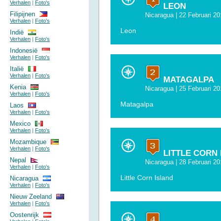
Verhalen
|
Foto's
LEON
Filipijnen
Nicaragua
| 22 Februari 20
Verhalen
|
Foto's
Leon
Indië
Verhalen
|
Foto's
Indonesië
Verhalen
|
Foto's
Italië
Verhalen
|
Foto's
MATAGALPA
Kenia
Nicaragua
| 25 Februari 20
Verhalen
|
Foto's
Matagalpa
Laos
Verhalen
|
Foto's
Mexico
Verhalen
|
Foto's
Mozambique
Verhalen
|
Foto's
LITTLE CORN 
Nepal
Nicaragua
| 28 Februari 20
Verhalen
|
Foto's
Little Corn Island
Nicaragua
Verhalen
|
Foto's
Nieuw Zeeland
Verhalen
|
Foto's
Oostenrijk