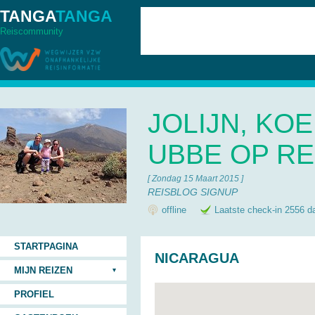
TANGA
TANGA
Reiscommunity
JOLIJN, KOE
UBBE OP RE
[ Zondag 15 Maart 2015 ]
REISBLOG SIGNUP
offline
Laatste check-in 2556 d
STARTPAGINA
NICARAGUA
MIJN REIZEN
PROFIEL