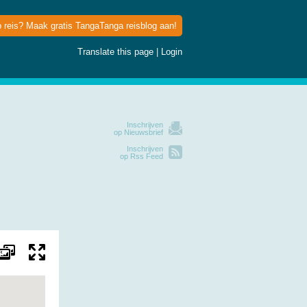
p reis? Maak gratis TangaTanga reisblog aan!
Translate this page
|
Login
Inschrijven
op Nieuwsbrief
Inschrijven
op Rss Feed