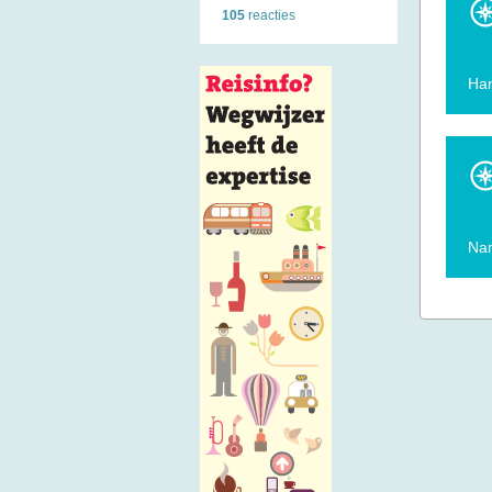
105
reacties
Ha
Nam