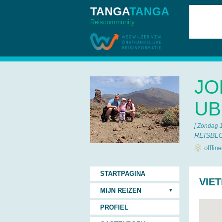
TANGA
TANGA
Reiscommunity
JO
UB
[ Zondag 
REISBL
offlin
STARTPAGINA
VIE
MIJN REIZEN
PROFIEL