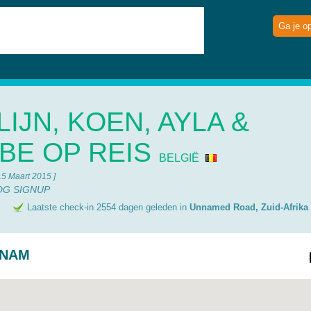
Ga je o
LIJN, KOEN, AYLA &
BE OP REIS
BELGIË
15 Maart 2015 ]
OG SIGNUP
e
Laatste check-in 2554 dagen geleden in
Unnamed Road, Zuid-Afrika
TNAM