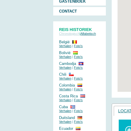
GASTENBOEK
CONTACT
REIS HISTORIEK
Chronologisch
|
Alfabetisch
België
Verhalen
|
Foto's
Bolivië
Verhalen
|
Foto's
Cambodja
Verhalen
|
Foto's
Chili
Verhalen
|
Foto's
Colombia
Verhalen
|
Foto's
Costa Rica
Verhalen
|
Foto's
Cuba
LOCAT
Verhalen
|
Foto's
Duitsland
Verhalen
|
Foto's
Ecuador