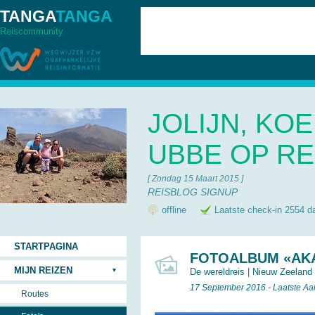
TANGA
TANGA
Reiscommunity
JOLIJN, KOE
UBBE OP RE
[ Zondag 15 Maart 2015 ]
REISBLOG SIGNUP
offline
Laatste check-in 2554 d
STARTPAGINA
FOTOALBUM «AK
MIJN REIZEN
De wereldreis
|
Nieuw Zeeland
17 September 2016 - Laatste A
Routes