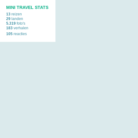
MINI TRAVEL STATS
13
reizen
29
landen
5.319
foto's
183
verhalen
105
reacties