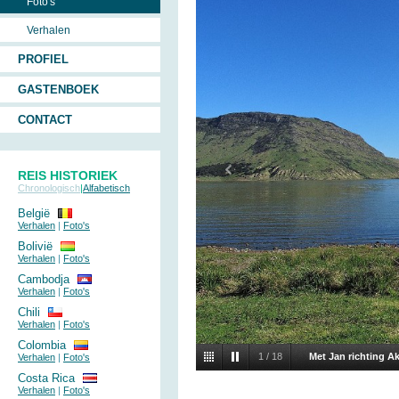
Foto's
Verhalen
PROFIEL
GASTENBOEK
CONTACT
REIS HISTORIEK
Chronologisch
|
Alfabetisch
België
Verhalen
|
Foto's
Bolivië
Verhalen
|
Foto's
Cambodja
Verhalen
|
Foto's
Chili
Verhalen
|
Foto's
Colombia
1
/
18
Met Jan richting A
Verhalen
|
Foto's
Costa Rica
Verhalen
|
Foto's