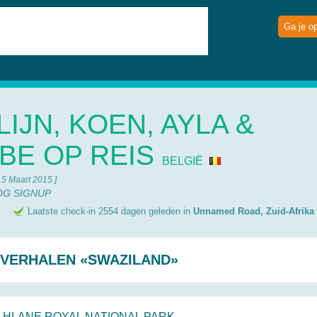
Ga je o
LIJN, KOEN, AYLA &
BE OP REIS
BELGIË
15 Maart 2015 ]
OG SIGNUP
e
Laatste check-in 2554 dagen geleden in
Unnamed Road, Zuid-Afrika
SVERHALEN «SWAZILAND»
HLANE ROYAL NATIONAL PARK