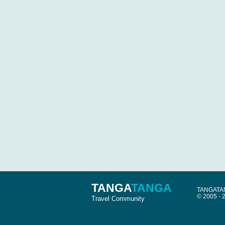
TANGA
TANGA
TANGATANG
© 2005 -
Travel Community