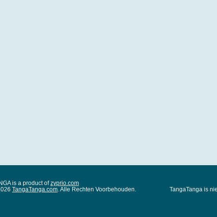
A is a product of
zyprio.com
 2026
TangaTanga.com
. Alle Rechten Voorbehouden.
TangaTanga is nie