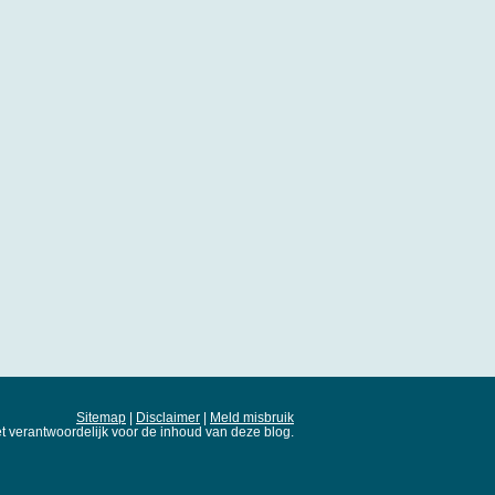
Sitemap
|
Disclaimer
|
Meld misbruik
t verantwoordelijk voor de inhoud van deze blog.