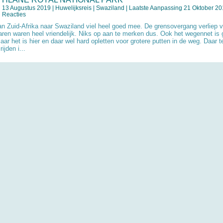
13 Augustus 2019 |
Huwelijksreis
|
Swaziland
| Laatste Aanpassing 21 Oktober 201
Reacties
van Zuid-Afrika naar Swaziland viel heel goed mee. De grensovergang verliep v
ren waren heel vriendelijk. Niks op aan te merken dus. Ook het wegennet is 
aar het is hier en daar wel hard opletten voor grotere putten in de weg. Daar 
ijden i...