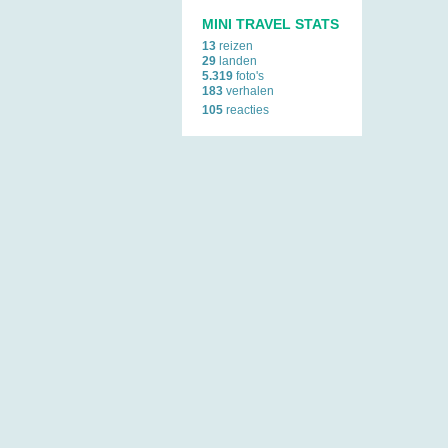
MINI TRAVEL STATS
13
reizen
29
landen
5.319
foto's
183
verhalen
105
reacties