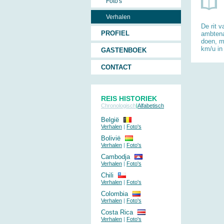
Foto's
Verhalen
De rit 
PROFIEL
ambtena
doen, m
km/u in r
GASTENBOEK
CONTACT
REIS HISTORIEK
Chronologisch
|
Alfabetisch
België
Verhalen
|
Foto's
Bolivië
Verhalen
|
Foto's
Cambodja
Verhalen
|
Foto's
Chili
Verhalen
|
Foto's
Colombia
Verhalen
|
Foto's
Costa Rica
Verhalen
|
Foto's