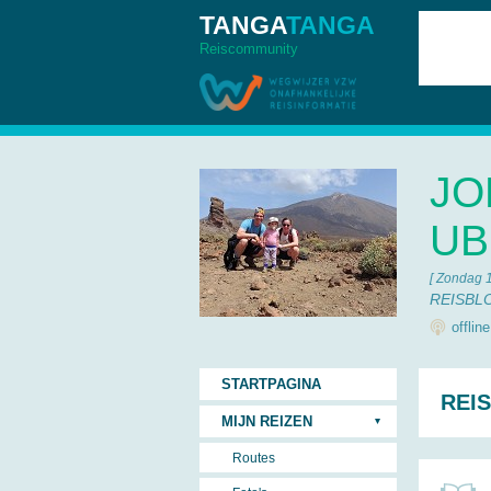
TANGA
TANGA
Reiscommunity
JO
UB
[ Zondag 
REISBL
offlin
STARTPAGINA
REI
MIJN REIZEN
Routes