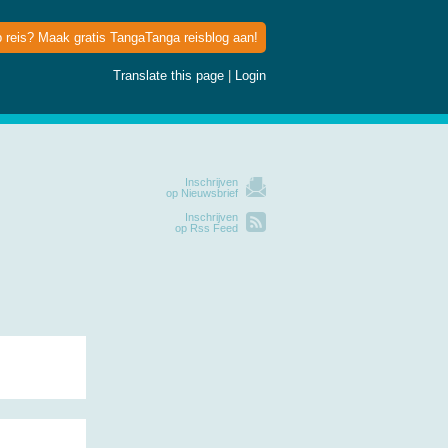
p reis? Maak gratis TangaTanga reisblog aan!
Translate this page
|
Login
Inschrijven
op Nieuwsbrief
Inschrijven
op Rss Feed