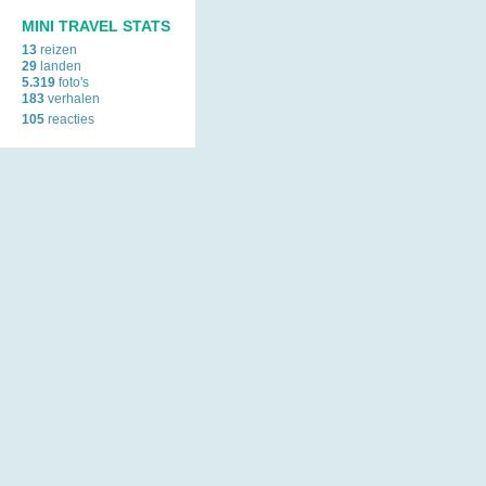
MINI TRAVEL STATS
13
reizen
29
landen
5.319
foto's
183
verhalen
105
reacties