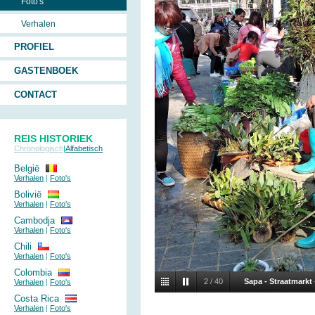
Foto's
Verhalen
PROFIEL
GASTENBOEK
CONTACT
REIS HISTORIEK
Chronologisch
|
Alfabetisch
België
Verhalen
|
Foto's
Bolivië
Verhalen
|
Foto's
Cambodja
Verhalen
|
Foto's
Chili
Verhalen
|
Foto's
Colombia
2
/
40
Sapa - Straatmarkt
Verhalen
|
Foto's
Costa Rica
Verhalen
|
Foto's