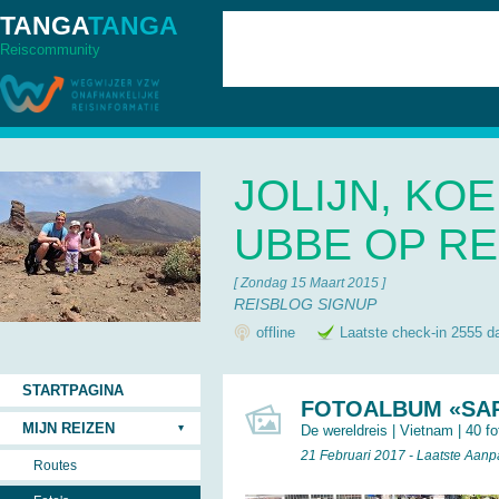
TANGA
TANGA
Reiscommunity
JOLIJN, KOE
UBBE OP RE
[ Zondag 15 Maart 2015 ]
REISBLOG SIGNUP
offline
Laatste check-in 2555 d
STARTPAGINA
FOTOALBUM «SA
MIJN REIZEN
De wereldreis
|
Vietnam
| 40 fo
21 Februari 2017 - Laatste Aan
Routes