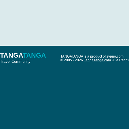
TANGA
TANGA
TANGATANGA is a product of
zyprio.com
© 2005 - 2026
TangaTanga.com
. Alle Rec
Travel Community