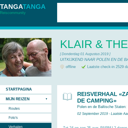
TANGA
TANGA
Reiscommunity
KLAIR & TH
[ Donderdag 01 Augustus 2019 ]
UITKIJKEND NAAR POLEN EN DE B
offline
Laatste check-in 2529 d
STARTPAGINA
REISVERHAAL «ZA
MIJN REIZEN
DE CAMPING»
Polen en de Baltische Staten:
Routes
02 September 2019 - Laatste A
Foto's
Verhalen
Zat 24 en zon 25 aug: PARNU 2 dagen