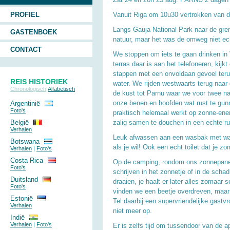
PROFIEL
Vanuit Riga om 10u30 vertrokken van d
Langs Gauja National Park naar de gre
GASTENBOEK
natuur, maar het was de omweg niet ec
CONTACT
We stoppen om iets te gaan drinken in V
terras daar is aan het telefoneren, kijk
stappen met een onvoldaan gevoel terug
REIS HISTORIEK
water. We rijden westwaarts terug naar
Chronologisch
|
Alfabetisch
de kust tot Parnu waar we voor twee 
onze benen en hoofden wat rust te gunn
Argentinië
Foto's
praktisch helemaal werkt op zonne-ener
België
zalig samen te douchen in een echte ru
Verhalen
Leuk afwassen aan een wasbak met warm 
Botswana
als je wil! Ook een echt toilet dat je 
Verhalen
|
Foto's
Costa Rica
Op de camping, rondom ons zonnepanelen
Foto's
schrijven in het zonnetje of in de sch
Duitsland
draaien, je haalt er later alles zomaar
Foto's
vinden we een beetje overdreven, maar
Estonië
Tel daarbij een supervriendelijke gastv
Verhalen
niet meer op.
Indië
Verhalen
|
Foto's
Er is zelfs tijd om tussendoor van de 