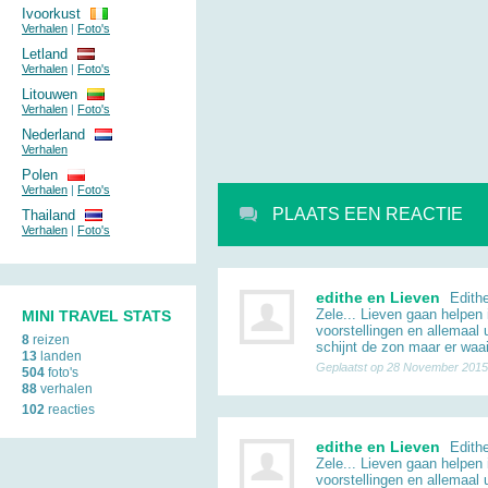
Ivoorkust
Verhalen
|
Foto's
Letland
Verhalen
|
Foto's
Litouwen
Verhalen
|
Foto's
Nederland
Verhalen
Polen
Verhalen
|
Foto's
PLAATS EEN REACTIE
Thailand
Verhalen
|
Foto's
edithe en Lieven
Edithe
Zele... Lieven gaan helpen
MINI TRAVEL STATS
voorstellingen en allemaal
8
reizen
schijnt de zon maar er waai
13
landen
Geplaatst op 28 November 2015
504
foto's
88
verhalen
102
reacties
edithe en Lieven
Edithe
Zele... Lieven gaan helpen
voorstellingen en allemaal