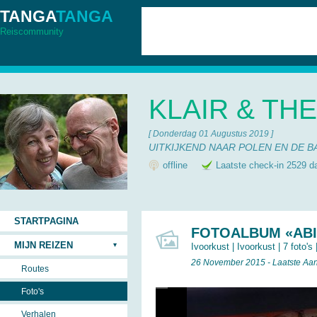
TANGA
TANGA
Reiscommunity
KLAIR & TH
[ Donderdag 01 Augustus 2019 ]
UITKIJKEND NAAR POLEN EN DE B
offline
Laatste check-in 2529 d
STARTPAGINA
FOTOALBUM «AB
MIJN REIZEN
Ivoorkust
|
Ivoorkust
| 7 foto's 
26 November 2015 - Laatste Aa
Routes
Foto's
Verhalen