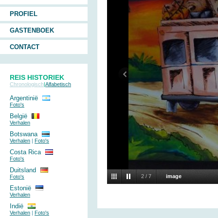
PROFIEL
GASTENBOEK
CONTACT
REIS HISTORIEK
Chronologisch
|
Alfabetisch
Argentinië
Foto's
België
Verhalen
Botswana
Verhalen
|
Foto's
Costa Rica
Foto's
Duitsland
2
/
7
image
Foto's
Estonië
Verhalen
Indië
Verhalen
|
Foto's