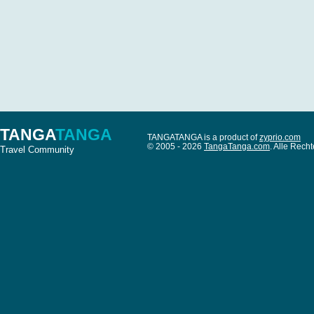
TANGA
TANGA
TANGATANGA is a product of
zyprio.com
© 2005 - 2026
TangaTanga.com
. Alle Rec
Travel Community