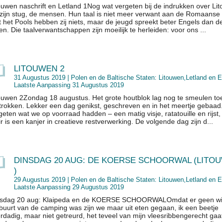
ouwen naschrift en Letland 1Nog wat vergeten bij de indrukken over Li
zijn stug, de mensen. Hun taal is niet meer verwant aan de Romaanse 
 het Pools hebben zij niets, maar de jeugd spreekt beter Engels dan d
en. Die taalverwantschappen zijn moeilijk te herleiden: voor ons ...
LITOUWEN 2
31 Augustus 2019 |
Polen en de Baltische Staten: Litouwen,Letland en E
Laatste Aanpassing 31 Augustus 2019
ouwen 2Zondag 18 augustus. Het grote houtblok lag nog te smeulen t
trokken. Lekker een dag genikst, geschreven en in het meertje gebaad
eten wat we op voorraad hadden – een matig visje, ratatouille en rijst
ir is een kanjer in creatieve restverwerking. De volgende dag zijn d...
DINSDAG 20 AUG: DE KOERSE SCHOORWAL (LITO
)
29 Augustus 2019 |
Polen en de Baltische Staten: Litouwen,Letland en E
Laatste Aanpassing 29 Augustus 2019
sdag 20 aug: Klaipeda en de KOERSE SCHOORWALOmdat er geen win
buurt van de camping was zijn we maar uit eten gegaan, ik een beetje
rdadig, maar niet getreurd, het teveel van mijn vleesribbengerecht gaat