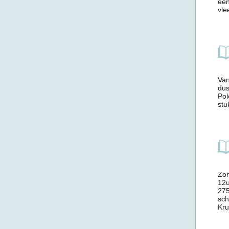
een
vle
Van
dus
Pol
stu
Zon
12u
275
sch
Kru