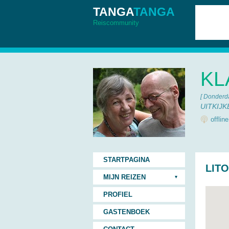
TANGA
TANGA
Reiscommunity
KL
[ Donderd
UITKIJ
offlin
STARTPAGINA
LIT
MIJN REIZEN
PROFIEL
GASTENBOEK