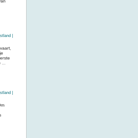
van
stland
|
vaart,
je
erste
...
stland
|
 Om
s