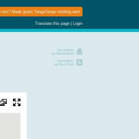
p reis? Maak gratis TangaTanga reisblog aan!
Translate this page
|
Login
Inschrijven
op Nieuwsbrief
Inschrijven
op Rss Feed