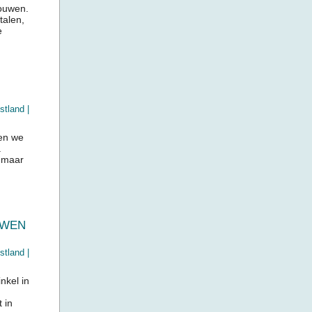
touwen.
talen,
e
stland
|
oen we
.
, maar
UWEN
stland
|
kel in
 in