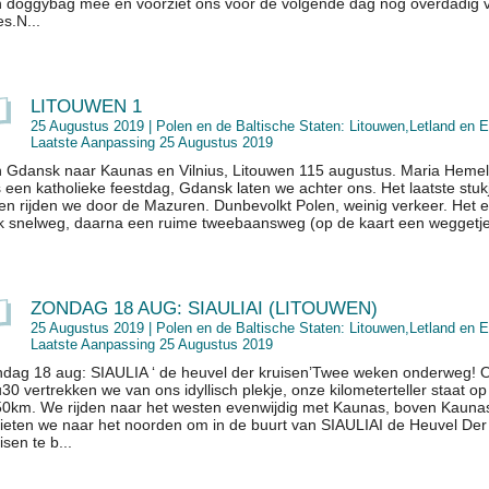
 doggybag mee en voorziet ons voor de volgende dag nog overdadig 
es.N...
LITOUWEN 1
25 Augustus 2019 |
Polen en de Baltische Staten: Litouwen,Letland en E
Laatste Aanpassing 25 Augustus 2019
 Gdansk naar Kaunas en Vilnius, Litouwen 115 augustus. Maria Hemel
 een katholieke feestdag, Gdansk laten we achter ons. Het laatste stuk
en rijden we door de Mazuren. Dunbevolkt Polen, weinig verkeer. Het e
k snelweg, daarna een ruime tweebaansweg (op de kaart een weggetje 
ZONDAG 18 AUG: SIAULIAI (LITOUWEN)
25 Augustus 2019 |
Polen en de Baltische Staten: Litouwen,Letland en E
Laatste Aanpassing 25 Augustus 2019
dag 18 aug: SIAULIA ‘ de heuvel der kruisen’Twee weken onderweg!
30 vertrekken we van ons idyllisch plekje, onze kilometerteller staat op
0km. We rijden naar het westen evenwijdig met Kaunas, boven Kauna
ieten we naar het noorden om in de buurt van SIAULIAI de Heuvel Der
isen te b...