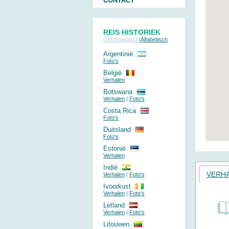
CONTACT
REIS HISTORIEK
Chronologisch
|
Alfabetisch
Argentinië
Foto's
België
Verhalen
Botswana
Verhalen
|
Foto's
Costa Rica
Foto's
Duitsland
Foto's
Estonië
Verhalen
Indië
VERH
Verhalen
|
Foto's
Ivoorkust
Verhalen
|
Foto's
Letland
Verhalen
|
Foto's
Litouwen