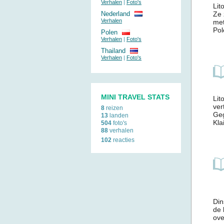
Verhalen
|
Foto's
Lit
Nederland
Ze 
Verhalen
met
Pol
Polen
Verhalen
|
Foto's
Thailand
Verhalen
|
Foto's
MINI TRAVEL STATS
Lit
ver
8
reizen
Geg
13
landen
Kla
504
foto's
88
verhalen
102
reacties
Din
de 
ove