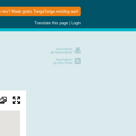
p reis? Maak gratis TangaTanga reisblog aan!
Translate this page
|
Login
Inschrijven
op Nieuwsbrief
Inschrijven
op Rss Feed