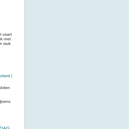
t vaart
nk met
n stuk
stland
|
loten
ljoens
SDAG