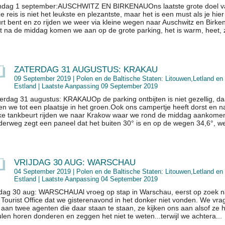
dag 1 september:AUSCHWITZ EN BIRKENAUOns laatste grote doel v
e reis is niet het leukste en plezantste, maar het is een must als je hier
rt bent en zo rijden we weer via kleine wegen naar Auschwitz en Birke
t na de middag komen we aan op de grote parking, het is warm, heet, z
ZATERDAG 31 AUGUSTUS: KRAKAU
09 September 2019 |
Polen en de Baltische Staten: Litouwen,Letland en
Estland
| Laatste Aanpassing 09 September 2019
erdag 31 augustus: KRAKAUOp de parking ontbijten is niet gezellig, d
den we tot een plaatsje in het groen.Ook ons campertje heeft dorst en 
nke tankbeurt rijden we naar Krakow waar we rond de middag aankome
erweg zegt een paneel dat het buiten 30° is en op de wegen 34,6°, we
VRIJDAG 30 AUG: WARSCHAU
04 September 2019 |
Polen en de Baltische Staten: Litouwen,Letland en
Estland
| Laatste Aanpassing 04 September 2019
jdag 30 aug: WARSCHAUAl vroeg op stap in Warschau, eerst op zoek n
 Tourist Office dat we gisterenavond in het donker niet vonden. We vra
 aan twee agenten die daar staan te staan, ze kijken ons aan alsof ze h
len horen donderen en zeggen het niet te weten...terwijl we achtera...