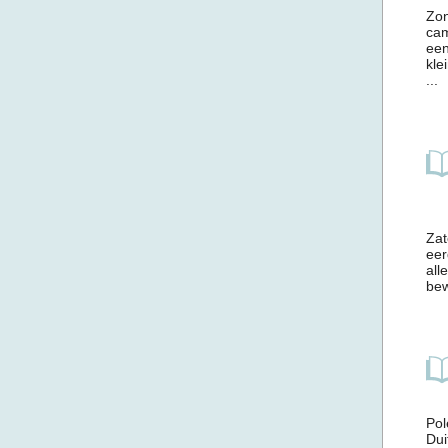
Zon
cam
een
kle
...
Zat
eer
all
bew
Pol
Dui