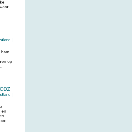
jke
swaar
stland
|
, ham
eren op
..
LODZ
stland
|
de
z en
heo
rpen