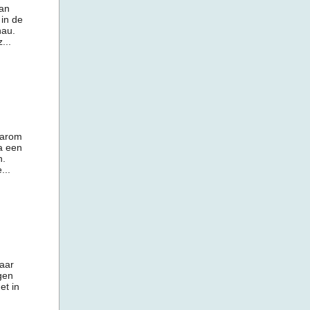
an
 in de
nau.
...
aarom
na een
n.
...
aar
gen
et in