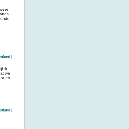
 weer
langs
evende
stland
|
f ik
dat we
oor en
stland
|