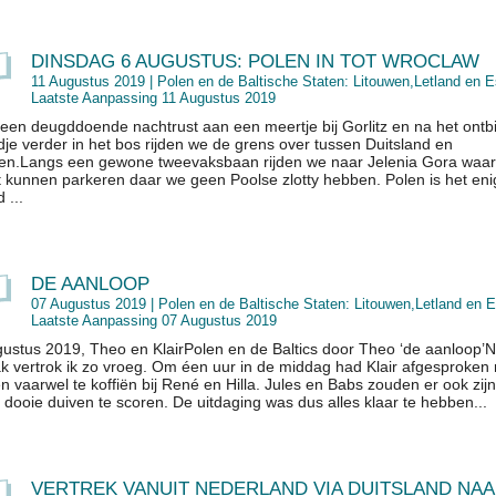
DINSDAG 6 AUGUSTUS: POLEN IN TOT WROCLAW
11 Augustus 2019 |
Polen en de Baltische Staten: Litouwen,Letland en E
Laatste Aanpassing 11 Augustus 2019
een deugddoende nachtrust aan een meertje bij Gorlitz en na het ontbi
dje verder in het bos rijden we de grens over tussen Duitsland en
en.Langs een gewone tweevaksbaan rijden we naar Jelenia Gora waa
t kunnen parkeren daar we geen Poolse zlotty hebben. Polen is het eni
 ...
DE AANLOOP
07 Augustus 2019 |
Polen en de Baltische Staten: Litouwen,Letland en E
Laatste Aanpassing 07 Augustus 2019
ustus 2019, Theo en KlairPolen en de Baltics door Theo ‘de aanloop’N
k vertrok ik zo vroeg. Om éen uur in de middag had Klair afgesproken
n vaarwel te koffiën bij René en Hilla. Jules en Babs zouden er ook zij
 dooie duiven te scoren. De uitdaging was dus alles klaar te hebben...
VERTREK VANUIT NEDERLAND VIA DUITSLAND NA