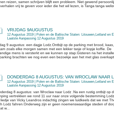
en reizen, samen schrijven blijft een probleem. Niet gewend persoonli
sverhalen vrij te geven voor ieder die het wil lezen, is Tanga tanga weli
VRIJDAG 9AUGUSTUS
12 Augustus 2019 |
Polen en de Baltische Staten: Litouwen,Letland en E
Laatste Aanpassing 12 Augustus 2019
jdag 9 augustus: een dagje Lodz.Ontbijt op de parking met brood, kaas
jam zoals elke morgen samen met een lekker tasje of kopje koffie. De
endige mens is versterkt en we kunnen op stap.Gisteren na het install
parking brachten we nog even een bezoekje aan het met glas overkapt.
DONDERDAG 8 AUGUSTUS: VAN WROCLAW NAAR 
12 Augustus 2019 |
Polen en de Baltische Staten: Litouwen,Letland en E
Laatste Aanpassing 12 Augustus 2019
derdag 8 augustus: van Wroclaw naar Lodz .Na een rustig ontbijt op 
ping vertrekken we rond 11 uur naar onze volgende bestemming Lod
 liedje van Vicky Leandros indachtig zingen we luidkeels dat we met T
h Lodz fahren.Onderweg zijn er geen noemenswaardige steden of do
at w...