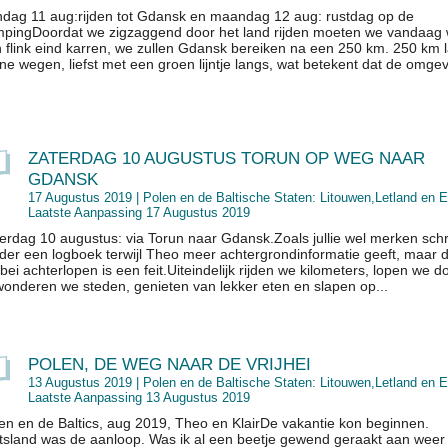
dag 11 aug:rijden tot Gdansk en maandag 12 aug: rustdag op de
pingDoordat we zigzaggend door het land rijden moeten we vandaag
 flink eind karren, we zullen Gdansk bereiken na een 250 km. 250 km 
ine wegen, liefst met een groen lijntje langs, wat betekent dat de omg
ZATERDAG 10 AUGUSTUS TORUN OP WEG NAAR
GDANSK
17 Augustus 2019 |
Polen en de Baltische Staten: Litouwen,Letland en E
Laatste Aanpassing 17 Augustus 2019
erdag 10 augustus: via Torun naar Gdansk.Zoals jullie wel merken schrij
der een logboek terwijl Theo meer achtergrondinformatie geeft, maar 
ebei achterlopen is een feit.Uiteindelijk rijden we kilometers, lopen we d
onderen we steden, genieten van lekker eten en slapen op...
POLEN, DE WEG NAAR DE VRIJHEI
13 Augustus 2019 |
Polen en de Baltische Staten: Litouwen,Letland en E
Laatste Aanpassing 13 Augustus 2019
en en de Baltics, aug 2019, Theo en KlairDe vakantie kon beginnen.
tsland was de aanloop. Was ik al een beetje gewend geraakt aan weer