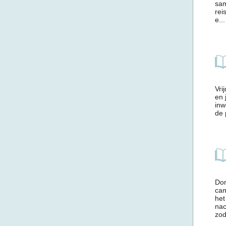
sam
rei
e...
Vri
en 
inw
de 
Don
cam
het
nac
zod