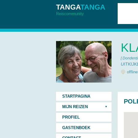
TANGA
TANGA
Reiscommunity
KL
[ Donderd
UITKIJ
offlin
STARTPAGINA
POL
MIJN REIZEN
PROFIEL
GASTENBOEK