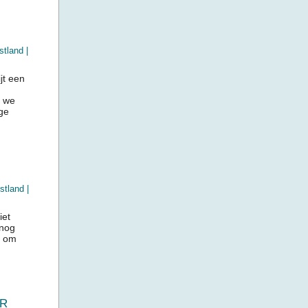
stland
|
jt een
r we
ge
stland
|
iet
 nog
n om
AR