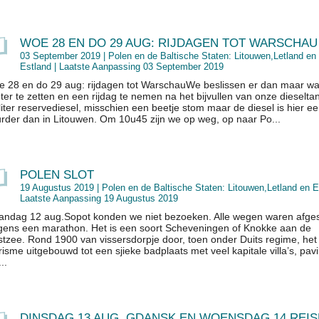
WOE 28 EN DO 29 AUG: RIJDAGEN TOT WARSCHAU
03 September 2019 |
Polen en de Baltische Staten: Litouwen,Letland en
Estland
| Laatste Aanpassing 03 September 2019
 28 en do 29 aug: rijdagen tot WarschauWe beslissen er dan maar wa
ter te zetten en een rijdag te nemen na het bijvullen van onze dieselta
liter reservediesel, misschien een beetje stom maar de diesel is hier ee
rder dan in Litouwen. Om 10u45 zijn we op weg, op naar Po...
POLEN SLOT
19 Augustus 2019 |
Polen en de Baltische Staten: Litouwen,Letland en E
Laatste Aanpassing 19 Augustus 2019
ndag 12 aug.Sopot konden we niet bezoeken. Alle wegen waren afges
ens een marathon. Het is een soort Scheveningen of Knokke aan de
tzee. Rond 1900 van vissersdorpje door, toen onder Duits regime, het
risme uitgebouwd tot een sjieke badplaats met veel kapitale villa’s, pavi
..
DINSDAG 13 AUG. GDANSK EN WOENSDAG 14 REI