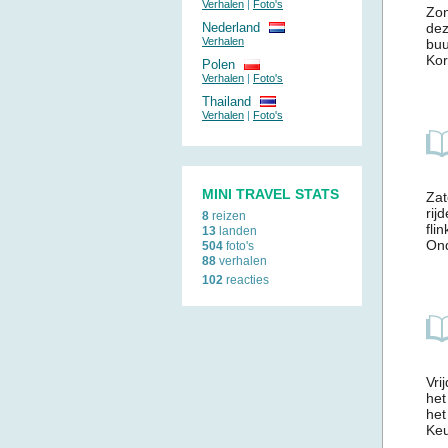
Verhalen
|
Foto's
Zon
Nederland
dez
Verhalen
buu
Kor
Polen
Verhalen
|
Foto's
Thailand
Verhalen
|
Foto's
MINI TRAVEL STATS
Zat
rij
8
reizen
fli
13
landen
Ond
504
foto's
88
verhalen
102
reacties
Vri
het
het
Keu