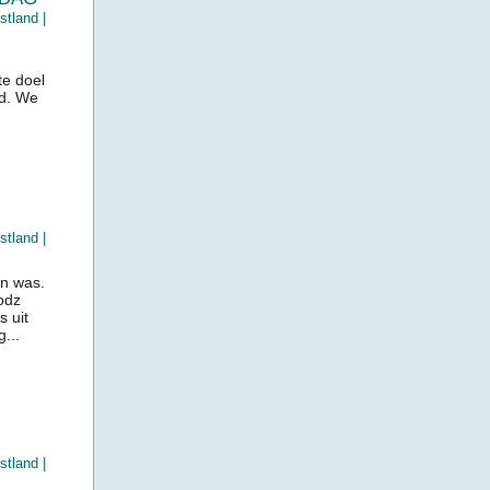
stland
|
te doel
ad. We
stland
|
n was.
odz
 uit
...
stland
|