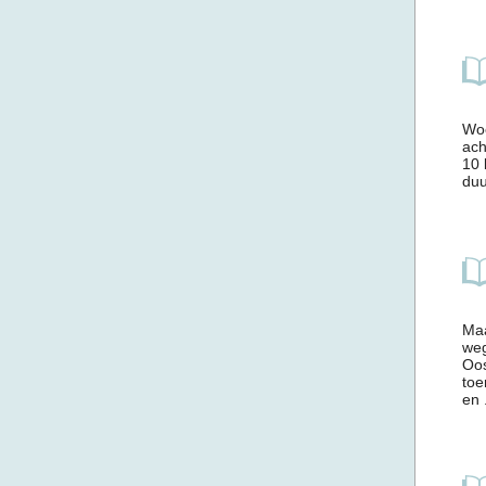
Woe
ach
10 
duu
Maa
weg
Oos
toe
en .