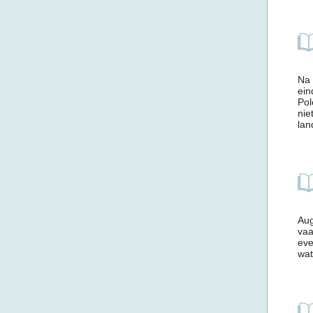
Na 
ein
Pol
nie
land
Aug
vaa
eve
wat