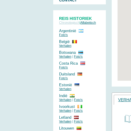
CONTACT
REIS HISTORIEK
Chronologisch
|
Alfabetisch
Argentinië
Foto's
België
Verhalen
Botswana
Verhalen
|
Foto's
Costa Rica
Foto's
Duitsland
Foto's
Estonië
Verhalen
Indië
VERH
Verhalen
|
Foto's
Ivoorkust
Verhalen
|
Foto's
Letland
Verhalen
|
Foto's
Litouwen