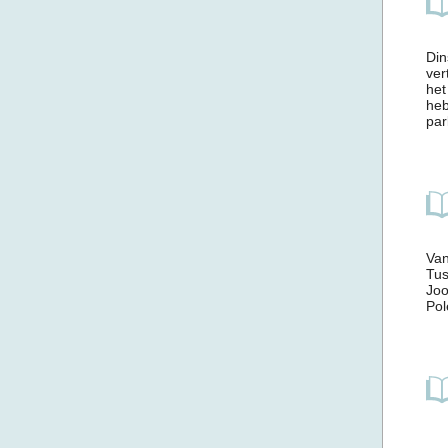
Din
ver
het
heb
par
Van
Tus
Joo
Pol