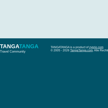
TANGA
TANGA
TANGATANGA is a product of
zyprio.com
© 2005 - 2026
TangaTanga.com
. Alle Rec
Travel Community