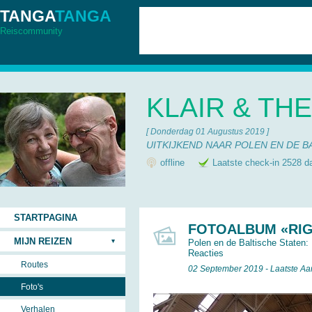
TANGA
TANGA
Reiscommunity
KLAIR & TH
[ Donderdag 01 Augustus 2019 ]
UITKIJKEND NAAR POLEN EN DE B
offline
Laatste check-in 2528 d
STARTPAGINA
FOTOALBUM «RI
MIJN REIZEN
Polen en de Baltische Staten:
Reacties
Routes
02 September 2019 - Laatste A
Foto's
Verhalen