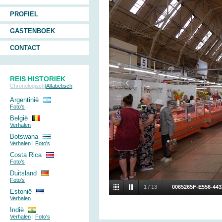
PROFIEL
GASTENBOEK
CONTACT
REIS HISTORIEK
Chronologisch
|
Alfabetisch
Argentinië
Foto's
België
Verhalen
Botswana
Verhalen
|
Foto's
Costa Rica
Foto's
Duitsland
Foto's
1
/
13
0065265F-E556-44
Estonië
Verhalen
Indië
Verhalen
|
Foto's