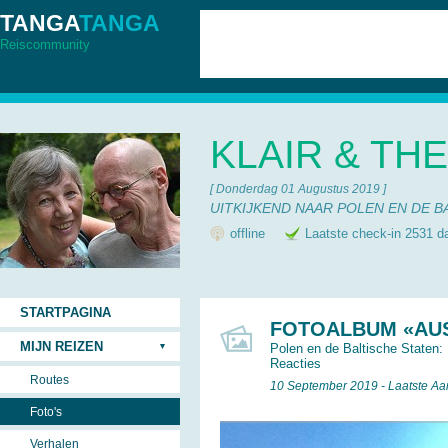
TANGA
TANGA
Reiscommunity
KLAIR & TH
[ Donderdag 01 Augustus 2019 ]
UITKIJKEND NAAR POLEN EN DE B
offline
Laatste check-in 2531 d
STARTPAGINA
FOTOALBUM «AUS
MIJN REIZEN
Polen en de Baltische Staten:
Reacties
Routes
10 September 2019 - Laatste A
Foto's
Verhalen