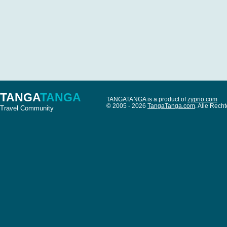
TANGA
TANGA
TANGATANGA is a product of
zyprio.com
© 2005 - 2026
TangaTanga.com
. Alle Rec
Travel Community