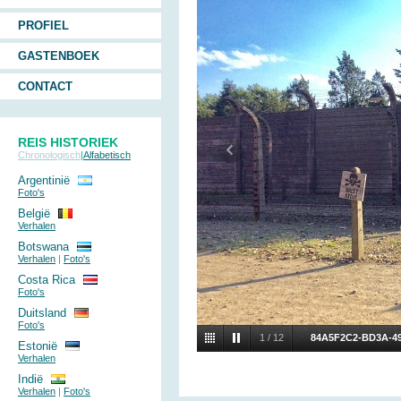
PROFIEL
GASTENBOEK
CONTACT
REIS HISTORIEK
Chronologisch
|
Alfabetisch
Argentinië
Foto's
België
Verhalen
Botswana
Verhalen
|
Foto's
Costa Rica
Foto's
Duitsland
Foto's
1
/
12
84A5F2C2-BD3A-4
Estonië
Verhalen
Indië
Verhalen
|
Foto's