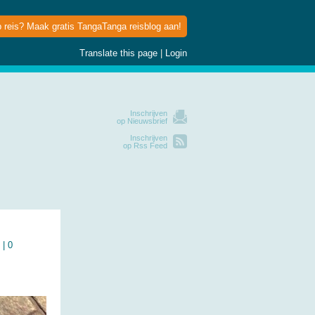
p reis? Maak gratis TangaTanga reisblog aan!
Translate this page
|
Login
Inschrijven
op Nieuwsbrief
Inschrijven
op Rss Feed
s |
0