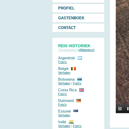
PROFIEL
GASTENBOEK
CONTACT
REIS HISTORIEK
Chronologisch
|
Alfabetisch
Argentinië
Foto's
België
Verhalen
Botswana
Verhalen
|
Foto's
Costa Rica
Foto's
Duitsland
Foto's
Estonië
Verhalen
Indië
Verhalen
|
Foto's