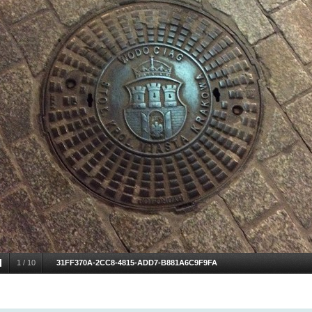
1
/
10
31FF370A-2CC8-4815-ADD7-B881A6C9F9FA