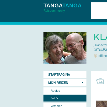
TANGA
TANGA
Reiscommunity
KL
[ Donderd
UITKIJ
offlin
STARTPAGINA
MIJN REIZEN
Routes
Foto's
Verhalen