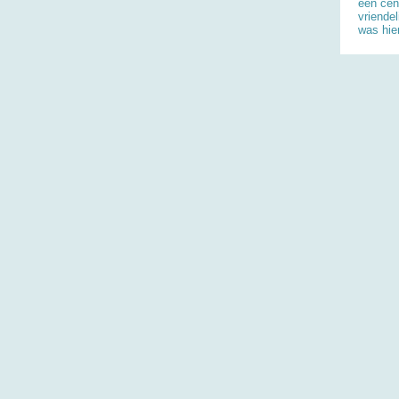
een cen
vriende
was hier