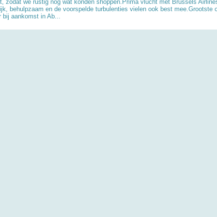
t, zodat we rustig nog wat konden shoppen.Prima vlucht met Brussels Airline
lijk, behulpzaam en de voorspelde turbulenties vielen ook best mee.Grootste c
 bij aankomst in Ab...