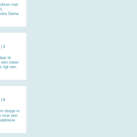
trokken met
t,
Notre Dame
| 2
aar te
 een roeier
 ligt een
| 0
n dorpje in
e over een
iepkleine