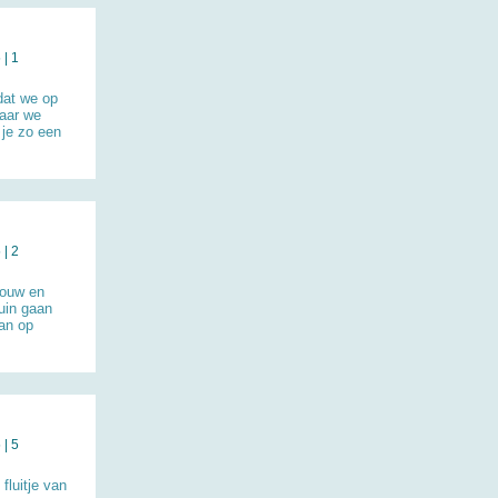
| 1
dat we op
waar we
 je zo een
| 2
rouw en
tuin gaan
aan op
| 5
fluitje van