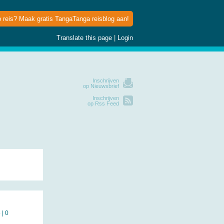
p reis? Maak gratis TangaTanga reisblog aan!
Translate this page
|
Login
Inschrijven
op Nieuwsbrief
Inschrijven
op Rss Feed
| 0