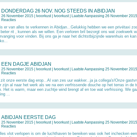
DONDERDAG 26 NOV. NOG STEEDS IN ABIDJAN
26 November 2015 |
Ivoorkust
|
Ivoorkust
| Laatste Aanpassing 26 November 2015 
Reacties
is er van alles te verkennen in Abidjan...Gelukkig hebben we een privétaxi zo
 beter rit , kunnen als we willen. Een verloren bril bezorgt ons wat zoekwerk 
rvanging voor vinden. Bij ons ga je naar het dichtstbijzijnde warenhuis en kan
ko...
EEN DAGJE ABIDJAN
25 November 2015 |
Ivoorkust
|
Ivoorkust
| Laatste Aanpassing 25 November 2015 
Reacties
 zit onze eerste dag erop...Al van zes uur wakker...ja ja collega's!Onze gastv
r zijn al naar het werk als we na een verfrissende douche op het terras in de 
en. Het is warm, maar een zuchtje wind brengt af en toe wat verfrissing. We g
ng ...
ABIDJAN EERSTE DAG
25 November 2015 |
Ivoorkust
|
Ivoorkust
| Laatste Aanpassing 25 November 2015 
Reacties
lles vlot verlopen is om de luchthaven te bereiken was ook het inchecken een 