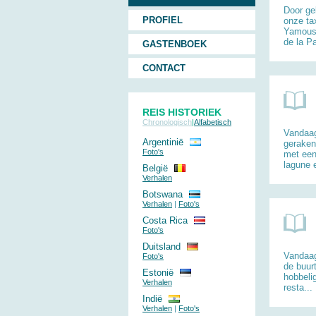
Door ge
PROFIEL
onze ta
Yamouss
de la Pa
GASTENBOEK
CONTACT
REIS HISTORIEK
Chronologisch
|
Alfabetisch
Vandaag
Argentinië
geraken
Foto's
met een
lagune e
België
Verhalen
Botswana
Verhalen
|
Foto's
Costa Rica
Foto's
Duitsland
Vandaag
Foto's
de buur
Estonië
hobbeli
Verhalen
resta...
Indië
Verhalen
|
Foto's