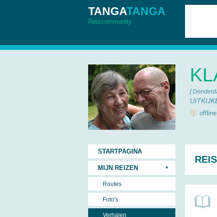
TANGA
TANGA
Reiscommunity
KL
[ Donderd
UITKIJ
offlin
STARTPAGINA
REI
MIJN REIZEN
Routes
Foto's
Verhalen