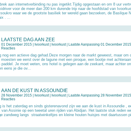
brek aan internetverbinding nu pas ingetikt.Tijdig opgestaan en om 8 uur ver
xidriver voor de meer dan 200 km durende trip naar de hoofdstad van Ivoorkus
oukro waar we de grootste basiliek ter wereld gaan bezoeken, de Basilque 
ix . ...
LAATSTE DAG AAN ZEE
01 December 2015 |
Ivoorkust
|
Ivoorkust
| Laatste Aanpassing 01 December 2015 
Reacties
 nog een actieve dag gehad.Deze morgen naar de markt geweest, maar om d
 moesten we eerst over de lagune met een piroque, een bootje met achteraan
 paddel. Je moet weten, ons hotel is gelegen aan de zeekant, maar achter ons
n eens je die ov...
AAN DE KUST IN ASSOUNDIE
28 November 2015 |
Ivoorkust
|
Ivoorkust
| Laatste Aanpassing 28 November 2015 
Reacties
 is het zaterdag en sinds gisterenavond zijn we aan de kust in Assoundie , ee
t van Assinie op een tweetal uren rijden van Abidjan. Het laatste stuk reden w
ge zandweg langs straatwinkeltjes en kleine houten huisjes met daartussen p