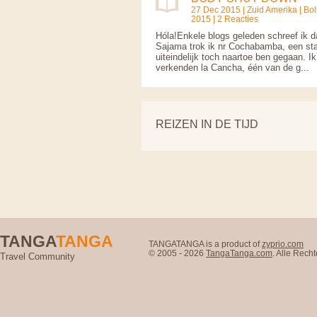
27 Dec 2015 |
Zuid Amerika
|
Bol
2015 | 2 Reacties
Hóla!Enkele blogs geleden schreef ik d
Sajama trok ik nr Cochabamba, een sta
uiteindelijk toch naartoe ben gegaan. I
verkenden la Cancha, één van de g...
REIZEN IN DE TIJD
TANGA
TANGA
TANGATANGA is a product of
zyprio.com
© 2005 - 2026
TangaTanga.com
. Alle Rec
Travel Community