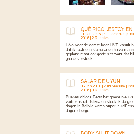
QUÉ RICO...ESTOY EN 
11 Jan 2016 |
Zuid Amerika
|
Chil
2016 | 2 Reacties
Hóla!Voor de eerste keer LIVE vanuit he
dat ik toch een kleine anderhalve maand
gepland maar dat geeft niet want dat bl
grensoversteek ...
SALAR DE UYUNI
05 Jan 2016 |
Zuid Amerika
|
Bol
2016 | 0 Reacties
Buenas chicos!Eerst het goede nieuws:
vertrek ik uit Bolivia en steek ik de gre
dagen in Bolivia waren super leuk!Eens
dagen doorge...
BODY SHUT DOWN