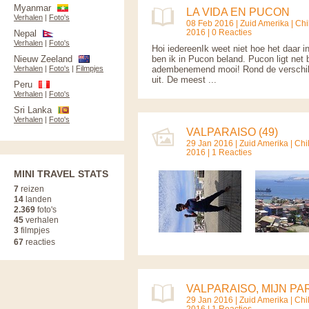
Myanmar
LA VIDA EN PUCON
Verhalen
|
Foto's
08 Feb 2016 |
Zuid Amerika
|
Chil
2016 | 0 Reacties
Nepal
Verhalen
|
Foto's
Hoi iedereenIk weet niet hoe het daar in 
Nieuw Zeeland
ben ik in Pucon beland. Pucon ligt net b
Verhalen
|
Foto's
|
Filmpjes
adembenemend mooi! Rond de verschill
uit. De meest ...
Peru
Verhalen
|
Foto's
Sri Lanka
Verhalen
|
Foto's
VALPARAISO (49)
29 Jan 2016 |
Zuid Amerika
|
Chil
2016 | 1 Reacties
MINI TRAVEL STATS
7
reizen
14
landen
2.369
foto's
45
verhalen
3
filmpjes
67
reacties
VALPARAISO, MIJN PA
29 Jan 2016 |
Zuid Amerika
|
Chil
2016 | 1 Reacties