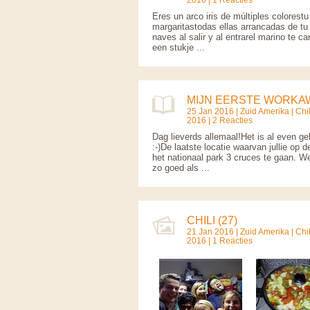
Eres un arco iris de múltiples colorest
margaritastodas ellas arrancadas de tu 
naves al salir y al entrarel marino te c
een stukje ...
MIJN EERSTE WORKA
25 Jan 2016 |
Zuid Amerika
|
Chil
2016 | 2 Reacties
Dag lieverds allemaal!Het is al even ge
:-)De laatste locatie waarvan jullie op
het nationaal park 3 cruces te gaan. We
zo goed als ...
CHILI (27)
21 Jan 2016 |
Zuid Amerika
|
Chil
2016 | 1 Reacties