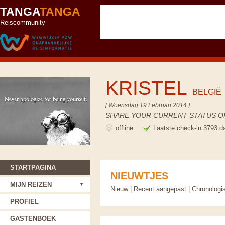
TANGA
TANGA
Reiscommunity
KRISTEL
BELGIË
[ Woensdag 19 Februari 2014 ]
SHARE YOUR CURRENT STATUS OR
offline
Laatste check-in 3793 d
STARTPAGINA
NIEUWTJES
MIJN REIZEN
Nieuw |
Recent aangepast
|
Chronologi
PROFIEL
GASTENBOEK