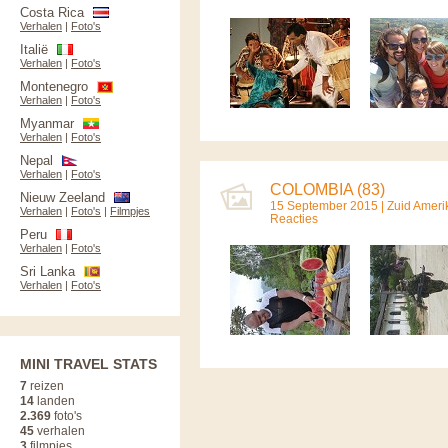
Costa Rica
Verhalen
|
Foto's
Italië
Verhalen
|
Foto's
Montenegro
Verhalen
|
Foto's
Myanmar
Verhalen
|
Foto's
Nepal
Verhalen
|
Foto's
COLOMBIA (83)
Nieuw Zeeland
15 September 2015 |
Zuid Ameri
Verhalen
|
Foto's
|
Filmpjes
Reacties
Peru
Verhalen
|
Foto's
Sri Lanka
Verhalen
|
Foto's
MINI TRAVEL STATS
7
reizen
14
landen
2.369
foto's
45
verhalen
3
filmpjes