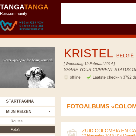
TANGA
TANGA
Reiscommunity
KRISTEL
BELGIË
[ Woensdag 19 Februari 2014 ]
SHARE YOUR CURRENT STATUS OR
offline
Laatste check-in 3792 d
STARTPAGINA
FOTOALBUMS «COLOM
MIJN REIZEN
Routes
Foto's
ZUID COLOMBIA EN CA
17 November 2015 |
Zuid Ameri