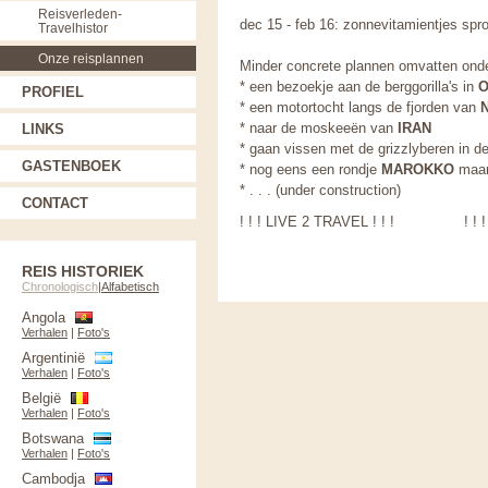
Reisverleden-
dec 15 - feb 16: zonnevitamientjes spr
Travelhistor
Onze reisplannen
Minder concrete plannen omvatten onde
* een bezoekje aan de berggorilla's in
PROFIEL
* een motortocht langs de fjorden van
* naar de moskeeën van
IRAN
LINKS
* gaan vissen met de grizzlyberen in 
GASTENBOEK
* nog eens een rondje
MAROKKO
maar 
* . . . (under construction)
CONTACT
! ! ! LIVE 2 TRAVEL ! ! ! ! ! ! 
REIS HISTORIEK
Chronologisch
|
Alfabetisch
Angola
Verhalen
|
Foto's
Argentinië
Verhalen
|
Foto's
België
Verhalen
|
Foto's
Botswana
Verhalen
|
Foto's
Cambodja