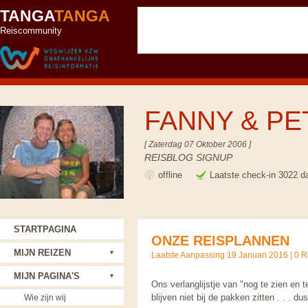
TANGA
TANGA
Reiscommunity
FANNY & P
[ Zaterdag 07 Oktober 2006 ]
REISBLOG SIGNUP
offline
Laatste check-in 3022 d
STARTPAGINA
ONZE REISPLANNEN
MIJN REIZEN
Laatste Aanpassing 19 Januari 2016 |
0 R
MIJN PAGINA'S
Ons verlanglijstje van "nog te zien en 
blijven niet bij de pakken zitten . . . d
Wie zijn wij