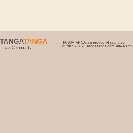
TANGA
TANGA
TANGATANGA is a product of
zyprio.com
© 2005 - 2026
TangaTanga.com
. Alle Rec
Travel Community