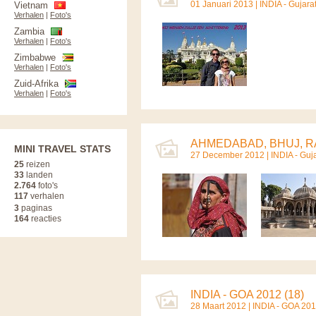
01 Januari 2013 |
INDIA - Gujara
Vietnam
Verhalen
|
Foto's
Zambia
Verhalen
|
Foto's
Zimbabwe
Verhalen
|
Foto's
Zuid-Afrika
Verhalen
|
Foto's
AHMEDABAD, BHUJ, RA
MINI TRAVEL STATS
27 December 2012 |
INDIA - Guj
25
reizen
33
landen
2.764
foto's
117
verhalen
3
paginas
164
reacties
INDIA - GOA 2012 (18)
28 Maart 2012 |
INDIA - GOA 20