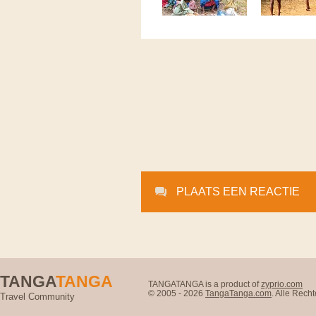
PLAATS EEN REACTIE
TANGA
TANGA
TANGATANGA is a product of
zyprio.com
© 2005 - 2026
TangaTanga.com
. Alle Rec
Travel Community