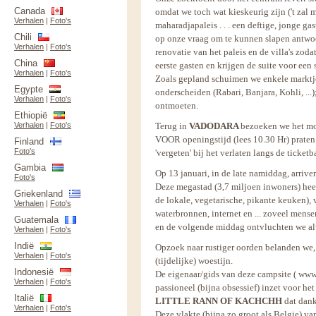
Canada
omdat we toch wat kieskeurig zijn ('t zal 
Verhalen
|
Foto's
maharadjapaleis . . . een deftige, jonge gas
Chili
op onze vraag om te kunnen slapen antwoo
Verhalen
|
Foto's
renovatie van het paleis en de villa's zod
China
eerste gasten en krijgen de suite voor een
Verhalen
|
Foto's
Zoals gepland schuimen we enkele marktj
Egypte
onderscheiden (Rabari, Banjara, Kohli, ...
Verhalen
|
Foto's
ontmoeten.
Ethiopië
Verhalen
|
Foto's
Terug in
VADODARA
bezoeken we het moo
VOOR
openingstijd
(lees 10.30 Hr) praten
Finland
Foto's
'vergeten' bij het verlaten langs de ticketba
Gambia
Op 13 januari, in de late namiddag, arrive
Foto's
Deze megastad (3,7 miljoen inwoners) heeft
Griekenland
de lokale, vegetarische, pikante keuken)
Verhalen
|
Foto's
waterbronnen, internet en ... zoveel mense
Guatemala
en de volgende middag ontvluchten we alw
Verhalen
|
Foto's
Indië
Opzoek naar rustiger oorden belanden we,
Verhalen
|
Foto's
(tijdelijke) woestijn.
Indonesië
De eigenaar/gids van deze campsite ( www.
Verhalen
|
Foto's
passioneel (bijna obsessief) inzet voor h
Italië
LITTLE RANN OF KACHCHH
dat dank
Verhalen
|
Foto's
Deze vlakte (bijna zo groot als Belgie) 