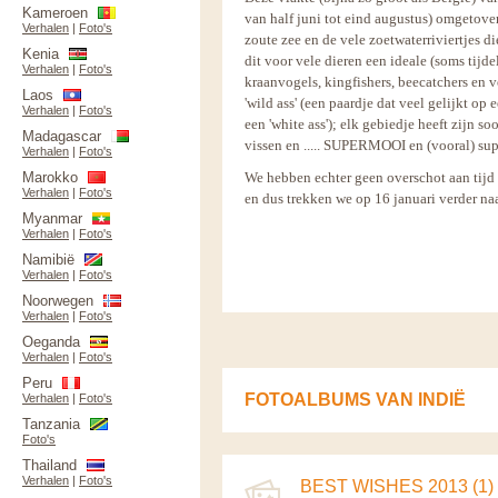
Kameroen
van half juni tot eind augustus) omgetove
Verhalen
|
Foto's
zoute zee en de vele zoetwaterriviertjes d
Kenia
dit voor vele dieren een ideale (soms tijde
Verhalen
|
Foto's
kraanvogels, kingfishers, beecatchers en 
Laos
'wild ass' (een paardje dat veel gelijkt op 
Verhalen
|
Foto's
een 'white ass'); elk gebiedje heeft zijn 
Madagascar
vissen en ..... SUPERMOOI en (vooral) sup
Verhalen
|
Foto's
Marokko
We hebben echter geen overschot aan tijd (s
Verhalen
|
Foto's
en dus trekken we op 16 januari verder na
Myanmar
Verhalen
|
Foto's
Namibië
Verhalen
|
Foto's
Noorwegen
Verhalen
|
Foto's
Oeganda
Verhalen
|
Foto's
Peru
FOTOALBUMS VAN INDIË
Verhalen
|
Foto's
Tanzania
Foto's
Thailand
Verhalen
|
Foto's
BEST WISHES 2013 (1)