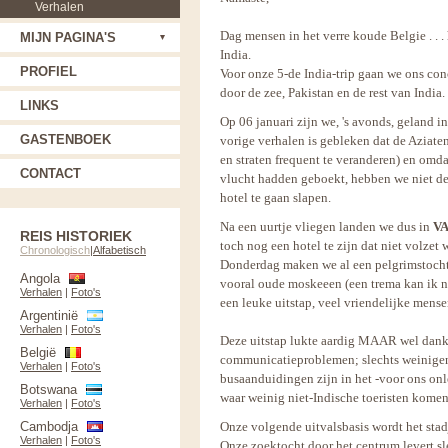
Verhalen
Dag mensen in het verre koude Belgie . . .
MIJN PAGINA'S
India.
PROFIEL
Voor onze 5-de India-trip gaan we ons co
door de zee, Pakistan en de rest van India.
LINKS
Op 06 januari zijn we, 's avonds, geland i
GASTENBOEK
vorige verhalen is gebleken dat de Azia
en straten frequent te veranderen) en omd
CONTACT
vlucht hadden geboekt, hebben we niet d
hotel te gaan slapen.
Na een uurtje vliegen landen we dus in
V
REIS HISTORIEK
toch nog een hotel te zijn dat niet volzet w
Chronologisch
|
Alfabetisch
Donderdag maken we al een pelgrimstocht (
Angola
vooral oude moskeeen (een trema kan ik ni
Verhalen
|
Foto's
een leuke uitstap, veel vriendelijke men
Argentinië
Verhalen
|
Foto's
Deze uitstap lukte aardig MAAR wel dankz
België
communicatieproblemen; slechts weinigen
Verhalen
|
Foto's
busaanduidingen zijn in het -voor ons on
Botswana
waar weinig niet-Indische toeristen komen
Verhalen
|
Foto's
Cambodja
Onze volgende uitvalsbasis wordt het sta
Verhalen
|
Foto's
Onze zoektocht door het centrum levert sl