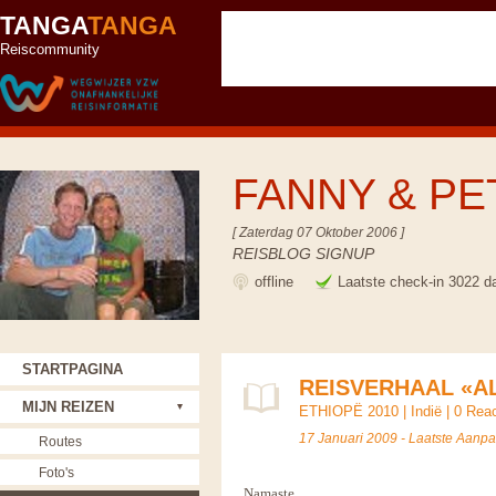
TANGA
TANGA
Reiscommunity
FANNY & P
[ Zaterdag 07 Oktober 2006 ]
REISBLOG SIGNUP
offline
Laatste check-in 3022 d
STARTPAGINA
REISVERHAAL «A
MIJN REIZEN
ETHIOPË 2010
|
Indië
|
0 Reac
17 Januari 2009 - Laatste Aanp
Routes
Foto's
Namaste,