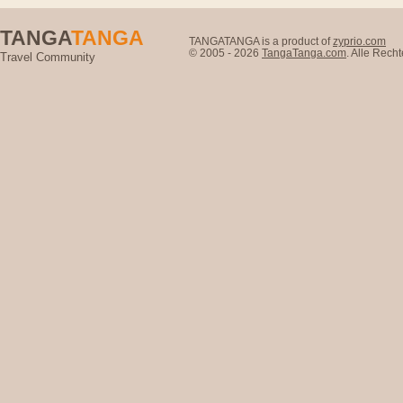
TANGA
TANGA
TANGATANGA is a product of
zyprio.com
© 2005 - 2026
TangaTanga.com
. Alle Rec
Travel Community