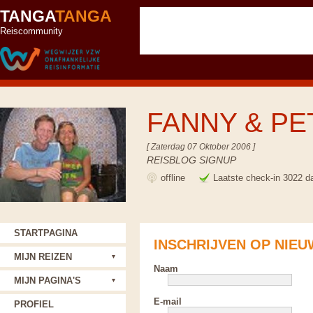
TANGA
TANGA
Reiscommunity
FANNY & P
[ Zaterdag 07 Oktober 2006 ]
REISBLOG SIGNUP
offline
Laatste check-in 3022 d
STARTPAGINA
INSCHRIJVEN OP NIEU
MIJN REIZEN
Naam
MIJN PAGINA'S
E-mail
PROFIEL