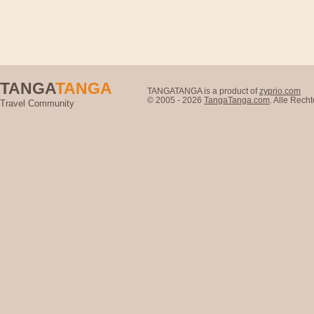
TANGA
TANGA
TANGATANGA is a product of
zyprio.com
© 2005 - 2026
TangaTanga.com
. Alle Rec
Travel Community