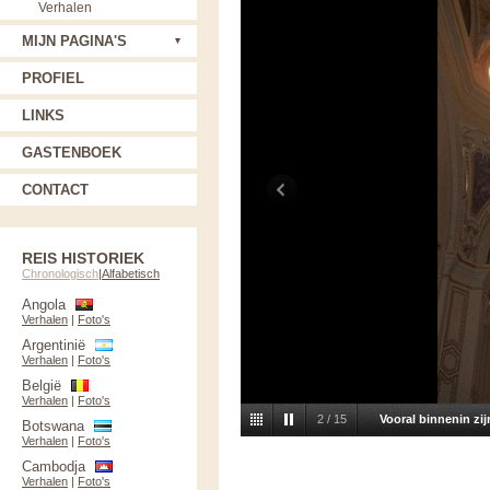
Verhalen
MIJN PAGINA'S
PROFIEL
LINKS
GASTENBOEK
CONTACT
REIS HISTORIEK
Chronologisch
|
Alfabetisch
Angola
Verhalen
|
Foto's
Argentinië
Verhalen
|
Foto's
België
Verhalen
|
Foto's
2
/
15
Vooral binnenin zi
Botswana
Verhalen
|
Foto's
Cambodja
Verhalen
|
Foto's