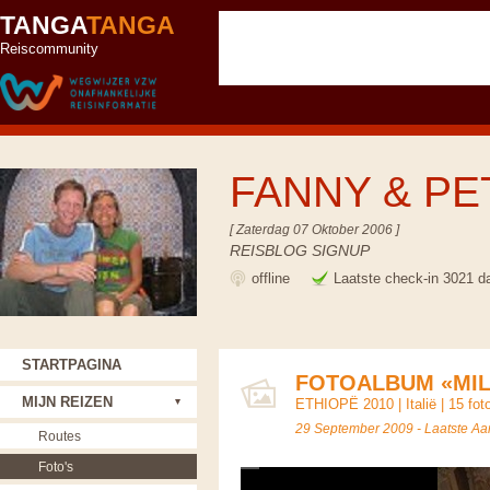
TANGA
TANGA
Reiscommunity
FANNY & P
[ Zaterdag 07 Oktober 2006 ]
REISBLOG SIGNUP
offline
Laatste check-in 3021 d
STARTPAGINA
FOTOALBUM «MIL
MIJN REIZEN
ETHIOPË 2010
|
Italië
| 15 fot
29 September 2009 - Laatste A
Routes
Foto's