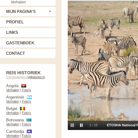
Verhalen
MIJN PAGINA'S
PROFIEL
LINKS
GASTENBOEK
CONTACT
REIS HISTORIEK
Chronologisch
|
Alfabetisch
Angola
Verhalen
|
Foto's
Argentinië
Verhalen
|
Foto's
België
Verhalen
|
Foto's
Botswana
Verhalen
|
Foto's
1
/
16
ETOSHA National 
Cambodja
Verhalen
|
Foto's