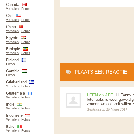
Canada
Verhalen
|
Foto's
Chili
Verhalen
|
Foto's
China
Verhalen
|
Foto's
Egypte
Verhalen
|
Foto's
Ethiopië
Verhalen
|
Foto's
Finland
Foto's
Gambia
PLAATS EEN REACTIE
Foto's
Griekenland
Verhalen
|
Foto's
Guatemala
LEEN en JEF
Hi Fanny e
Verhalen
|
Foto's
foto-reeks is weer geweldig
zouden we ooit zelf willen 
Indië
Verhalen
|
Foto's
Geplaatst op 29 Maart 2017
Indonesië
Verhalen
|
Foto's
Italië
Verhalen
|
Foto's