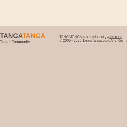
TANGA
TANGA
TANGATANGA is a product of
zyprio.com
© 2005 - 2026
TangaTanga.com
. Alle Rec
Travel Community