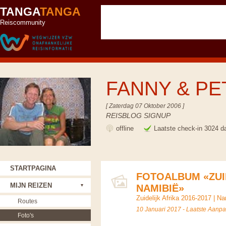
TANGA
TANGA
Reiscommunity
FANNY & P
[ Zaterdag 07 Oktober 2006 ]
REISBLOG SIGNUP
offline
Laatste check-in 3024 d
STARTPAGINA
FOTOALBUM «ZUID
MIJN REIZEN
NAMIBIË»
Zuidelijk Afrika 2016-2017
|
Na
Routes
10 Januari 2017 - Laatste Aanp
Foto's