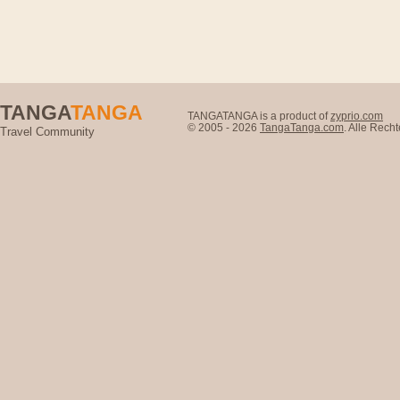
TANGA
TANGA
TANGATANGA is a product of
zyprio.com
© 2005 - 2026
TangaTanga.com
. Alle Rec
Travel Community