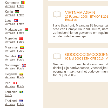
Kameroen
Verhalen
|
Foto's
Kenia
VIETNAM AGAIN
Verhalen
|
Foto's
26 Februari 2008 |
ETHIOPË 20
Reacties
Laos
Verhalen
|
Foto's
Hallo thuisfront, Maandag 18 februar
stad van Oompje Ho in VIETNAM, namel
Madagascar
ze hebben hier de gewoonte om regelma
Verhalen
|
Foto's
om de oude benaminge...
Marokko
Verhalen
|
Foto's
Myanmar
Verhalen
|
Foto's
GOOOOOODMOOOORNI
Namibië
05 Mei 2006 |
ETHIOPË 2010
|
V
Verhalen
|
Foto's
Vietnam . . . . . . een land verscheurd
Noorwegen
dankzij zijn hardwerkende, vriendelijke 
Verhalen
|
Foto's
overgang maakt van het oude communis
Oeganda
tot 09 juni 2006)...
Verhalen
|
Foto's
Peru
Verhalen
|
Foto's
Tanzania
Foto's
Thailand
Verhalen
|
Foto's