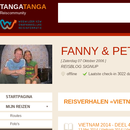
TANGA
TANGA
Reiscommunity
FANNY & P
[ Zaterdag 07 Oktober 2006 ]
REISBLOG SIGNUP
offline
Laatste check-in 3022 d
STARTPAGINA
REISVERHALEN «VIET
MIJN REIZEN
Routes
Foto's
VIETNAM 2014 - DEEL 
13 Mei 2014 |
Vietnam 2014
|
Vi