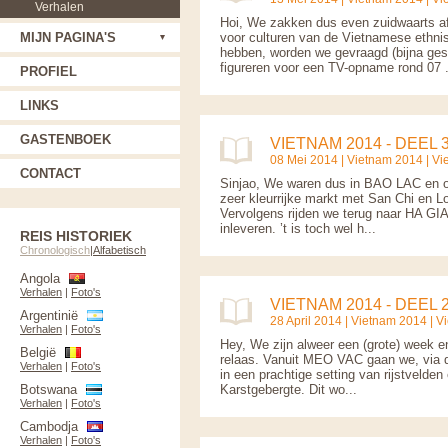
Verhalen
Hoi, We zakken dus even zuidwaarts 
MIJN PAGINA'S
voor culturen van de Vietnamese ethni
hebben, worden we gevraagd (bijna ges
figureren voor een TV-opname rond 07 .
PROFIEL
LINKS
GASTENBOEK
VIETNAM 2014 - DEEL 
08 Mei 2014 |
Vietnam 2014
|
Vi
CONTACT
Sinjao, We waren dus in BAO LAC en op
zeer kleurrijke markt met San Chi en 
Vervolgens rijden we terug naar HA G
inleveren. ’t is toch wel h...
REIS HISTORIEK
Chronologisch
|
Alfabetisch
Angola
Verhalen
|
Foto's
VIETNAM 2014 - DEEL 
Argentinië
28 April 2014 |
Vietnam 2014
|
V
Verhalen
|
Foto's
Hey, We zijn alweer een (grote) week en 
België
relaas. Vanuit MEO VAC gaan we, via 
Verhalen
|
Foto's
in een prachtige setting van rijstvelden
Botswana
Karstgebergte. Dit wo...
Verhalen
|
Foto's
Cambodja
Verhalen
|
Foto's