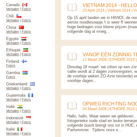
Canada
VIETNAM 2014 - HELLO
Verhalen
|
Foto's
20 April 2014 |
Vietnam 2014
|
V
Chili
Op 15 april landen we in HANOI, de no
Verhalen
|
Foto's
eerste noodlesoepje.'t is weer ff wenn
hoge bedragen voor kleine prijzen (maa
China
volgende dag al vroeg...
Verhalen
|
Foto's
Egypte
Verhalen
|
Foto's
Ethiopië
VANOP EEN ZONNIG 
Verhalen
|
Foto's
17 Maart 2008 |
ETHIOPË 2010
Finland
Foto's
Dinsdag 18 maart: we zitten op een zon
vallei wordt al 2 dagen zonovergoten, wa
Gambia
de voorbije weken ZO-Azie teisterde) e
Foto's
voorbije dagen...
Griekenland
Verhalen
|
Foto's
Guatemala
Verhalen
|
Foto's
OPWEG RICHTING NO
Indië
04 Maart 2008 |
ETHIOPË 2010
Verhalen
|
Foto's
Hallo, hallo, Waar waren we gebleven . .
Indonesië
fotogenieke oude stad en leuke terrasj
Verhalen
|
Foto's
volgende busrit brengt ons tot in HUE;
Italië
Parfumrivier. Tijdens onze e...
Verhalen
|
Foto's