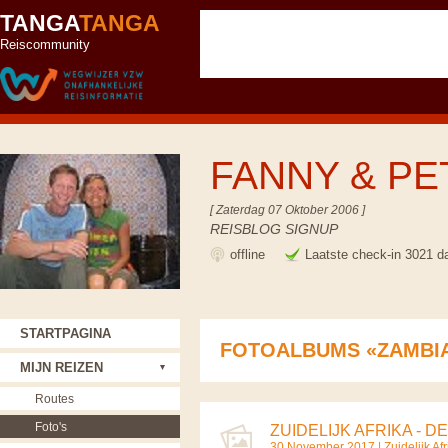
TANGA
TANGA
Reiscommunity
FANNY & P
[ Zaterdag 07 Oktober 2006 ]
REISBLOG SIGNUP
offline
Laatste check-in 3021 d
STARTPAGINA
FOTOALBUMS «ZAMBI
MIJN REIZEN
Routes
Foto's
ZUIDELIJK AFRIKA - DEE
30 November 2017 |
Zuidelijk A