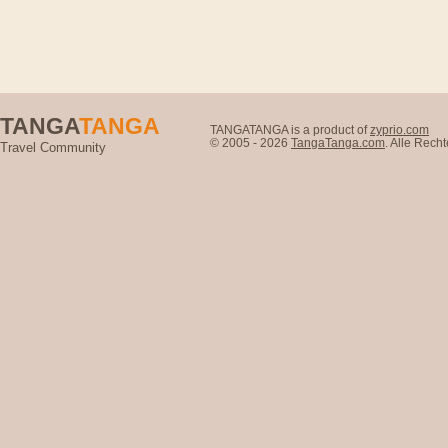
TANGA
TANGA
TANGATANGA is a product of
zyprio.com
© 2005 - 2026
TangaTanga.com
. Alle Rec
Travel Community