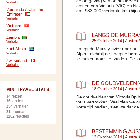
de omgeving van AdelaideAdelaide
Verhalen
oosten van Victoria (VIC) en N
Verenigde Arabische
dan 983.000 vierkante km (bijna 
Emiraten
Verhalen
Vietnam
Verhalen
LANGS DE MURRAY
Zambia
25 Oktober 2014 |
Australi
Verhalen
Langs de Murray rivier naar het
Zuid-Afrika
Verhalen
Alpen, dichtbij de hoogste berg 
te maken naar het zuiden. De t
Zwitserland
Verhalen
DE GOUDVELDEN V
18 Oktober 2014 |
Australi
MINI TRAVEL STATS
34
reizen
De goudvelden van VictoriaOp h
36
landen
thuis vertrokken. Veel zien we o
254
verhalen
korte tijd nadien, zien we dat d
21
paginas
1162
reacties
BESTEMMING AUS
13 Oktober 2014 |
Australi