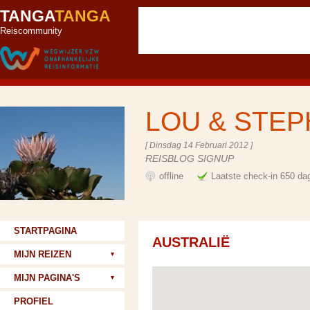
TANGA
TANGA
Reiscommunity
LOU & STE
[ Dinsdag 14 Februari 2012 ]
REISBLOG SIGNUP
offline
Laatste check-in 650 da
STARTPAGINA
AUSTRALIË
MIJN REIZEN
MIJN PAGINA'S
PROFIEL