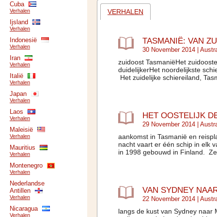
Cuba
VERHALEN
Verhalen
Ijsland
Verhalen
TASMANIË: VAN Z
Indonesië
Verhalen
30 November 2014 |
Austra
Iran
zuidoost TasmaniëHet zuidooste
Verhalen
duidelijkerHet noordelijkste sch
Italië
Het zuidelijke schiereiland, Tas
Verhalen
Japan
Verhalen
Laos
HET OOSTELIJK D
Verhalen
29 November 2014 |
Austra
Maleisië
aankomst in Tasmanië en reispla
Verhalen
nacht vaart er één schip in elk
Mauritius
in 1998 gebouwd in Finland. Ze
Verhalen
Montenegro
Verhalen
Nederlandse
VAN SYDNEY NAAR
Antillen
Verhalen
22 November 2014 |
Austra
Nicaragua
langs de kust van Sydney naar 
Verhalen