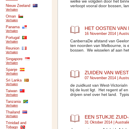
welke we volgden door het binn
Nieuw Zeeland
verloopt vooral door bossen, la
Verhalen
Oman
Verhalen
Panama
HET OOSTEN VAN
Verhalen
16 November 2014 |
Austra
Portugal
CanberraDe afstand van Geelong
Verhalen
ten noorden van Melbourne, is e
Reunion
bossen. We wisselen af aan het 
Verhalen
Singapore
Verhalen
Spanje
ZUIDEN VAN WEST
Verhalen
07 November 2014 |
Austra
Sri Lanka
Verhalen
de zuidkust van West-VictoriaIn 
bij de kust ligt. Het regent af e
Taiwan
drijven snel over het land. Typisc
Verhalen
Tanzania
Verhalen
Thailand
EEN STUKJE ZUID
Verhalen
31 Oktober 2014 |
Australi
Trinidad and
Tobago