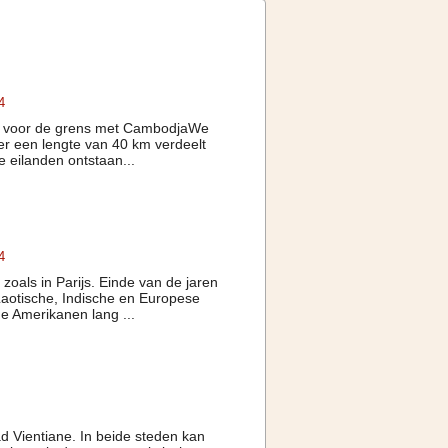
4
Lao voor de grens met CambodjaWe
er een lengte van 40 km verdeelt
 eilanden ontstaan...
4
zoals in Parijs. Einde van de jaren
aotische, Indische en Europese
e Amerikanen lang ...
d Vientiane. In beide steden kan