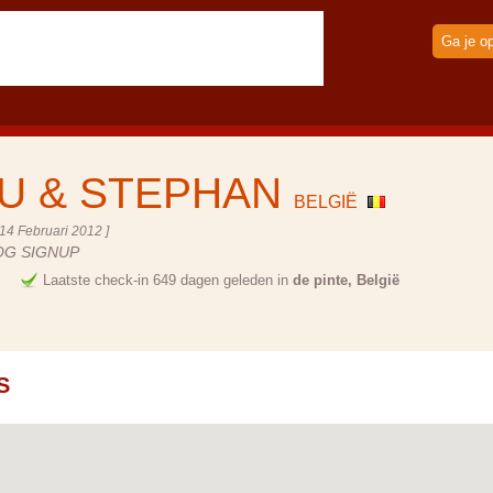
Ga je o
U & STEPHAN
BELGIË
14 Februari 2012 ]
OG SIGNUP
e
Laatste check-in 649 dagen geleden in
de pinte, België
S