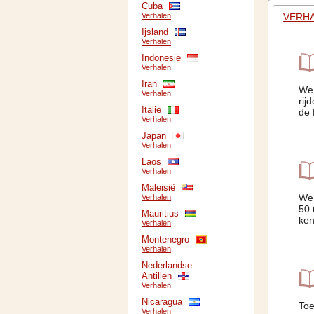
Cuba
VERH
Verhalen
Ijsland
Verhalen
Indonesië
Verhalen
Iran
We 
Verhalen
rij
Italië
de 
Verhalen
Japan
Verhalen
Laos
Verhalen
Maleisië
We 
Verhalen
50 
Mauritius
ken
Verhalen
Montenegro
Verhalen
Nederlandse
Antillen
Verhalen
Nicaragua
Toe
Verhalen