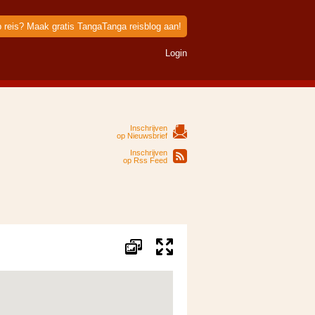
p reis? Maak gratis TangaTanga reisblog aan!
Login
Inschrijven
op Nieuwsbrief
Inschrijven
op Rss Feed