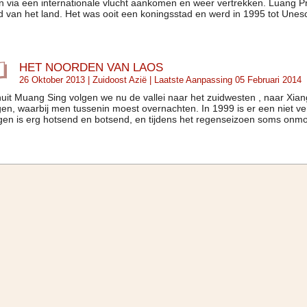
 via een internationale vlucht aankomen en weer vertrekken. Luang Pr
d van het land. Het was ooit een koningsstad en werd in 1995 tot Unes
HET NOORDEN VAN LAOS
26 Oktober 2013 |
Zuidoost Azië
| Laatste Aanpassing 05 Februari 2014
uit Muang Sing volgen we nu de vallei naar het zuidwesten , naar Xian
en, waarbij men tussenin moest overnachten. In 1999 is er een niet 
gen is erg hotsend en botsend, en tijdens het regenseizoen soms onmog