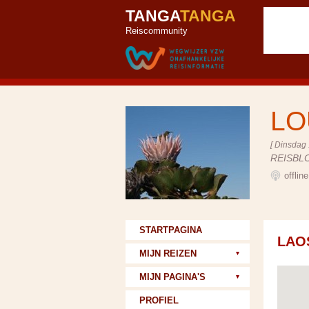
TANGA
TANGA
Reiscommunity
LO
[ Dinsdag 
REISBL
offlin
STARTPAGINA
LAO
MIJN REIZEN
MIJN PAGINA'S
PROFIEL