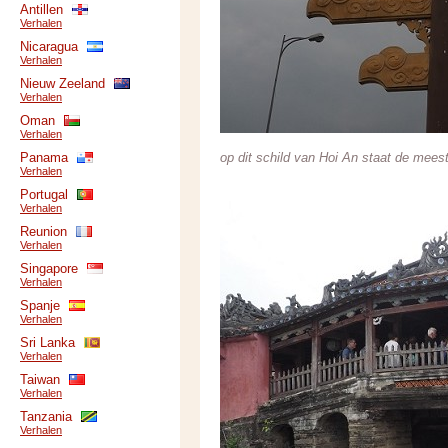
Antillen
Verhalen
Nicaragua
Verhalen
Nieuw Zeeland
Verhalen
Oman
Verhalen
Panama
op dit schild van Hoi An staat de mees
Verhalen
Portugal
Verhalen
Reunion
Verhalen
Singapore
Verhalen
Spanje
Verhalen
Sri Lanka
Verhalen
Taiwan
Verhalen
Tanzania
Verhalen