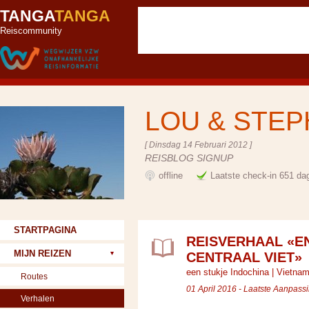
TANGA
TANGA
Reiscommunity
LOU & STE
[ Dinsdag 14 Februari 2012 ]
REISBLOG SIGNUP
offline
Laatste check-in 651 da
STARTPAGINA
REISVERHAAL «E
MIJN REIZEN
CENTRAAL VIET»
een stukje Indochina
|
Vietna
Routes
01 April 2016 - Laatste Aanpassi
Verhalen