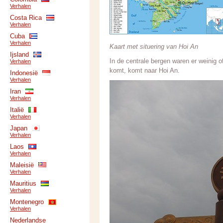
Verhalen
Costa Rica
Verhalen
Cuba
Verhalen
Kaart met situering van Hoi An
Ijsland
In de centrale bergen waren er weinig of
Verhalen
komt, komt naar Hoi An.
Indonesië
Verhalen
Iran
Verhalen
Italië
Verhalen
Japan
Verhalen
Laos
Verhalen
Maleisië
Verhalen
Mauritius
Verhalen
Montenegro
Verhalen
Nederlandse