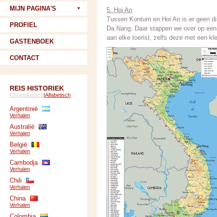
MIJN PAGINA'S
5. Hoi An
Tussen Kontum en Hoi An is er geen dir
PROFIEL
Da Nang. Daar stappen we over op een l
aan elke toerist, zelfs deze met een kle
GASTENBOEK
CONTACT
REIS HISTORIEK
Chronologisch
|
Alfabetisch
Argentinië
Verhalen
Australië
Verhalen
België
Verhalen
Cambodja
Verhalen
Chili
Verhalen
China
Verhalen
Colombia