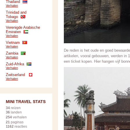
Thailand
Verhalen
Trinidad and
Tobago
Verhalen
Verenigde Arabische
Emiraten
Verhalen
Vietnam
Verhalen
De reden is het oude en goed bewaarde 
Zambia
artikelen, vooral gebouwen, werden in
Verhalen
een ticket kopen. Hier hangen vijf bo
Zuid-Afrika
Verhalen
Zwitserland
Verhalen
MINI TRAVEL STATS
34
reizen
36
landen
254
verhalen
21
paginas
1162
reacties