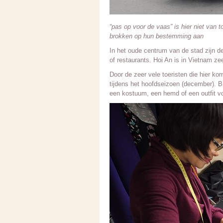
“pas op voor de vaas” is hier niet va
brokken op hun bestemming aan
In het oude centrum van de stad zijn de
of restaurants. Hoi An is in Vietnam z
Door de zeer vele toeristen die hier ko
tijdens het hoofdseizoen (december). B
een kostuum, een hemd of een outfit v