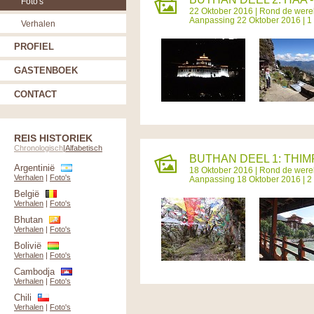
Foto's
22 Oktober 2016 |
Rond de werel
Aanpassing 22 Oktober 2016 | 1
Verhalen
PROFIEL
GASTENBOEK
CONTACT
REIS HISTORIEK
Chronologisch
|
Alfabetisch
BUTHAN DEEL 1: THIM
Argentinië
18 Oktober 2016 |
Rond de werel
Verhalen
|
Foto's
Aanpassing 18 Oktober 2016 | 2
België
Verhalen
|
Foto's
Bhutan
Verhalen
|
Foto's
Bolivië
Verhalen
|
Foto's
Cambodja
Verhalen
|
Foto's
Chili
Verhalen
|
Foto's