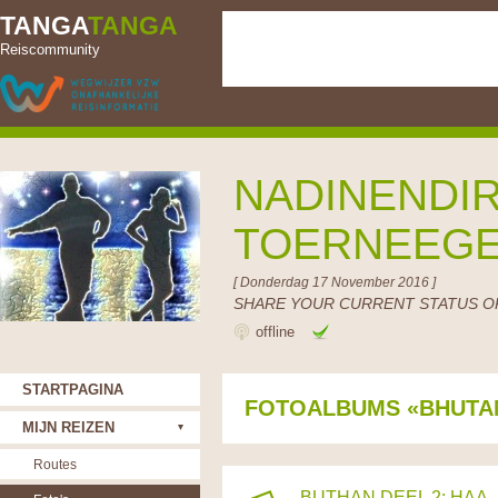
TANGA
TANGA
Reiscommunity
NADINENDIR
TOERNEEG
[ Donderdag 17 November 2016 ]
SHARE YOUR CURRENT STATUS OR
offline
STARTPAGINA
FOTOALBUMS «BHUTA
MIJN REIZEN
Routes
BUTHAN DEEL 2: HAA -