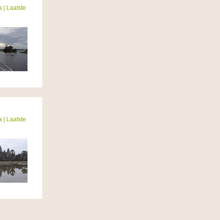
a
| Laatste
a
| Laatste