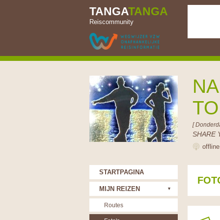
TANGA
TANGA
Reiscommunity
NA
TO
[ Donderd
SHARE 
offlin
STARTPAGINA
FOT
MIJN REIZEN
Routes