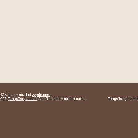
A is a product of
zyprio.com
 2026
TangaTanga.com
. Alle Rechten Voorbehouden.
TangaTanga is nie