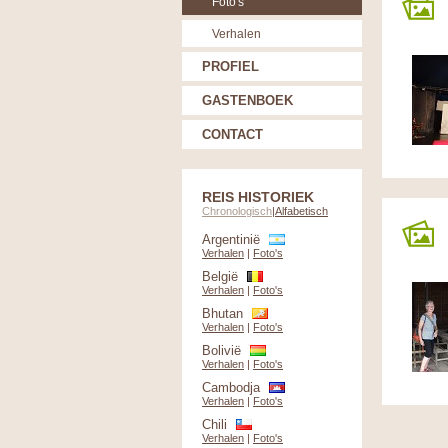
Foto's
Verhalen
PROFIEL
GASTENBOEK
CONTACT
REIS HISTORIEK
Chronologisch
|
Alfabetisch
Argentinië
Verhalen
|
Foto's
België
Verhalen
|
Foto's
Bhutan
Verhalen
|
Foto's
Bolivië
Verhalen
|
Foto's
Cambodja
Verhalen
|
Foto's
Chili
Verhalen
|
Foto's