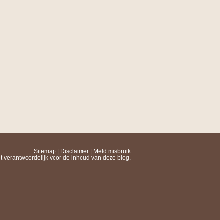
Sitemap
|
Disclaimer
|
Meld misbruik
t verantwoordelijk voor de inhoud van deze blog.