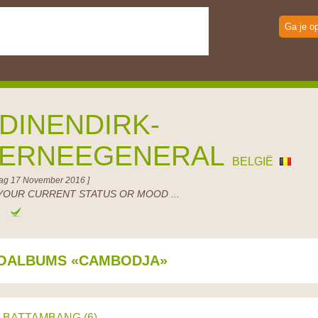
Ga je o
DINENDIRK-
ERNEEGENERAL
BELGIË
ag 17 November 2016 ]
YOUR CURRENT STATUS OR MOOD ...
e
OALBUMS «CAMBODJA»
BATTAMBANG (6)