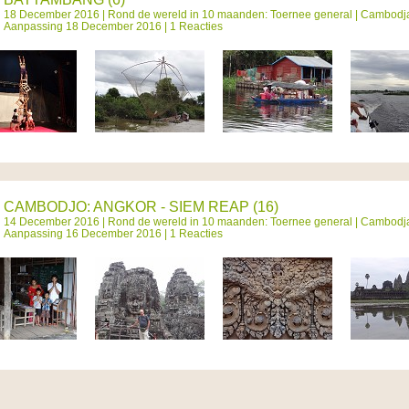
18 December 2016 |
Rond de wereld in 10 maanden: Toernee general
|
Cambodj
Aanpassing 18 December 2016 | 1 Reacties
CAMBODJO: ANGKOR - SIEM REAP (16)
14 December 2016 |
Rond de wereld in 10 maanden: Toernee general
|
Cambodj
Aanpassing 16 December 2016 | 1 Reacties