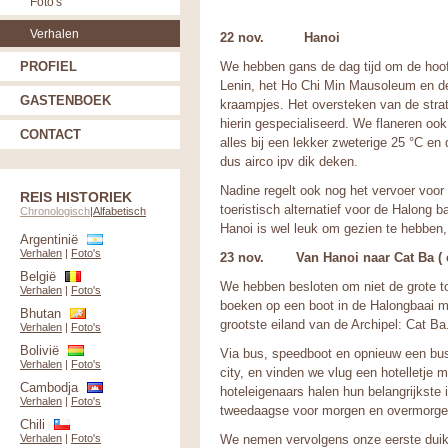
Foto's
Verhalen
22 nov. Hanoi
PROFIEL
We hebben gans de dag tijd om de hoo
Lenin, het Ho Chi Min Mausoleum en de 
GASTENBOEK
kraampjes. Het oversteken van de stra
hierin gespecialiseerd. We flaneren ook
CONTACT
alles bij een lekker zweterige 25 °C en
dus airco ipv dik deken.
Nadine regelt ook nog het vervoer voor
REIS HISTORIEK
toeristisch alternatief voor de Halong 
Chronologisch
|
Alfabetisch
Hanoi is wel leuk om gezien te hebben, 
Argentinië
Verhalen
|
Foto's
23 nov. Van Hanoi naar Cat Ba ( e
België
We hebben besloten om niet de grote to
Verhalen
|
Foto's
boeken op een boot in de Halongbaai 
Bhutan
grootste eiland van de Archipel: Cat Ba
Verhalen
|
Foto's
Bolivië
Via bus, speedboot en opnieuw een bus 
Verhalen
|
Foto's
city, en vinden we vlug een hotelletje 
Cambodja
hoteleigenaars halen hun belangrijkste
Verhalen
|
Foto's
tweedaagse voor morgen en overmorge
Chili
Verhalen
|
Foto's
We nemen vervolgens onze eerste duik 