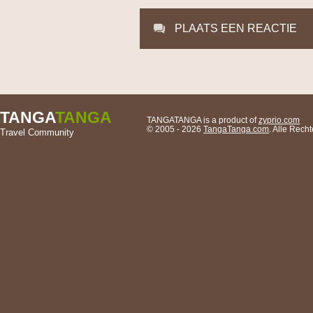
PLAATS EEN REACTIE
TANGA
TANGA
TANGATANGA is a product of
zyprio.com
© 2005 - 2026
TangaTanga.com
. Alle Rec
Travel Community