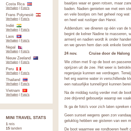
baaitjes waar er geen rotsen, maar zan
Costa Rica
Verhalen
|
Foto's
baden. Nadien genieten we met een ste
en vele bootjes om het geheel nog wat 
Frans Polynesië
Verhalen
|
Foto's
en heel wat rustiger dan Hanoi.
Indië
Addendum: we dineren op één van de ter
Verhalen
|
Foto's
begint de kelner Nadine te masseren, we
Laos
armen) en nadien wordt ik onder han
Verhalen
|
Foto's
en we geven hem dan ook enkele tien
Nepal
Verhalen
|
Foto's
24 nov. Cruise door de Halong b
Nieuw Zeeland
We zitten met 9 op de boot en passeren 
Verhalen
|
Foto's
oprijzen uit de zee. Het weer is betrok
Peru
regenjasje kunnen we verdragen. Terwij
Verhalen
|
Foto's
het erg warme water in verschillende k
Thailand
Verhalen
|
Foto's
een natuurlijke tunnel/grot kunnen berei
Vietnam
Na de middag rustig verder met de boot
Verhalen
|
Foto's
zee drijvend gebouwtje waarop we vaa
Ik ga de foto's voor zich laten spreken
Geen sunset wegens geen zon vandaag 
MINI TRAVEL STATS
gelukkig hebben we gisteren van een m
1
reis
15
landen
De boot waarmee we rondtoeren heeft g