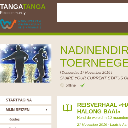
TANGA
TANGA
Reiscommunity
NADINENDIR
TOERNEEG
[ Donderdag 17 November 2016 ]
SHARE YOUR CURRENT STATUS OR
offline
STARTPAGINA
REISVERHAAL «HA
MIJN REIZEN
HALONG BAAI»
Rond de wereld in 10 maanden
Routes
27 November 2016 - Laatste Aa