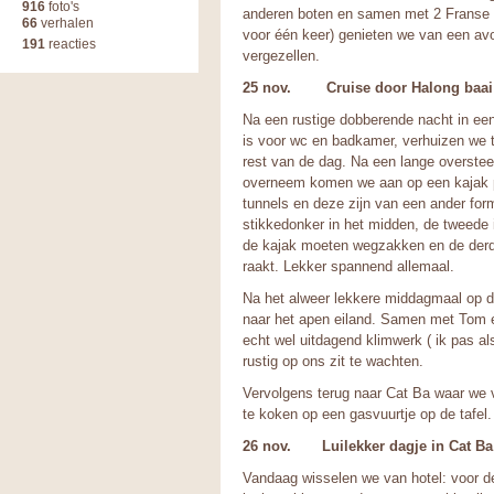
916
foto's
anderen boten en samen met 2 Franse k
66
verhalen
voor één keer) genieten we van een a
191
reacties
vergezellen.
25 nov. Cruise door Halong baai:
Na een rustige dobberende nacht in een
is voor wc en badkamer, verhuizen we te
rest van de dag. Na een lange oversteek
overneem komen we aan op een kajak p
tunnels en deze zijn van een ander form
stikkedonker in het midden, de tweede 
de kajak moeten wegzakken en de derde 
raakt. Lekker spannend allemaal.
Na het alweer lekkere middagmaal op d
naar het apen eiland. Samen met Tom e
echt wel uitdagend klimwerk ( ik pas al
rustig op ons zit te wachten.
Vervolgens terug naar Cat Ba waar we v
te koken op een gasvuurtje op de tafel.
26 nov. Luilekker dagje in Cat Ba 
Vandaag wisselen we van hotel: voor de