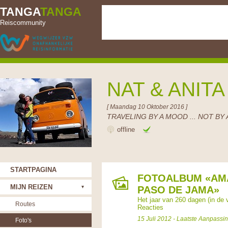
TANGA
TANGA
Reiscommunity
NAT & ANIT
[ Maandag 10 Oktober 2016 ]
TRAVELING BY A MOOD ... NOT BY 
offline
STARTPAGINA
FOTOALBUM «AMA
MIJN REIZEN
PASO DE JAMA»
Het jaar van 260 dagen (in de
Routes
Reacties
15 Juli 2012 - Laatste Aanpassin
Foto's