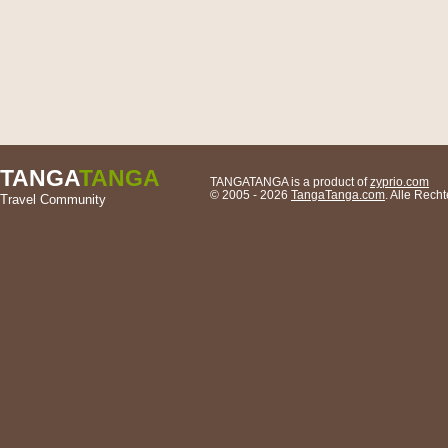
TANGA
TANGA
TANGATANGA is a product of
zyprio.com
© 2005 - 2026
TangaTanga.com
. Alle Rec
Travel Community