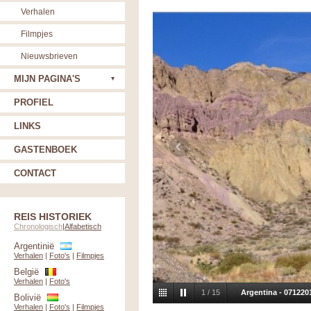
Verhalen
Filmpjes
Nieuwsbrieven
MIJN PAGINA'S
PROFIEL
LINKS
GASTENBOEK
CONTACT
REIS HISTORIEK
Chronologisch
|
Alfabetisch
Argentinië
Verhalen
|
Foto's
|
Filmpjes
België
Verhalen
|
Foto's
1
/
15
Argentina - 071220
Bolivië
Verhalen
|
Foto's
|
Filmpjes