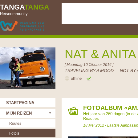
TANGA
TANGA
Reiscommunity
NAT & ANIT
[ Maandag 10 Oktober 2016 ]
TRAVELING BY A MOOD ... NOT BY 
offline
STARTPAGINA
FOTOALBUM «AMAZ
MIJN REIZEN
Het jaar van 260 dagen (in de
Reacties
Routes
18 Mei 2012 - Laatste Aanpassi
Foto's