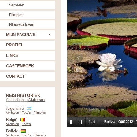
Verhalen
Filmpjes
Nieuwsbrieven
MIJN PAGINA'S
PROFIEL
LINKS
GASTENBOEK
CONTACT
REIS HISTORIEK
Chronologisch
|
Alfabetisch
Argentinië
Verhalen
|
Foto's
|
Filmpjes
België
1
/
9
Bolivia - 06012012 -
Verhalen
|
Foto's
Bolivië
Verhalen
|
Foto's
|
Filmpjes