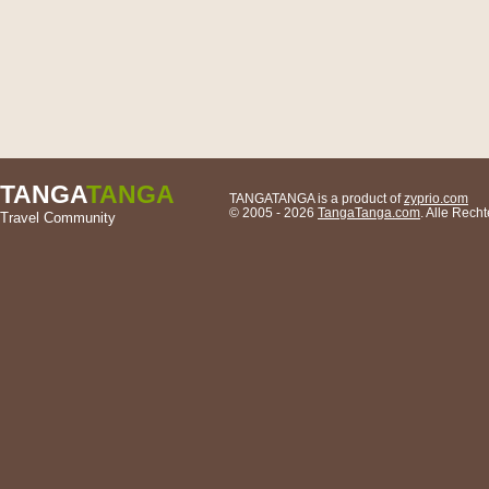
TANGA
TANGA
TANGATANGA is a product of
zyprio.com
© 2005 - 2026
TangaTanga.com
. Alle Rec
Travel Community