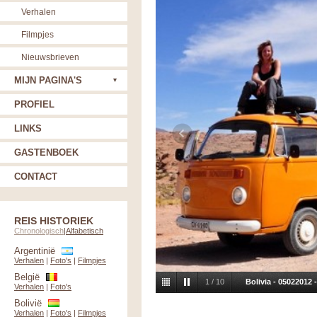
Verhalen
Filmpjes
Nieuwsbrieven
MIJN PAGINA'S
PROFIEL
LINKS
GASTENBOEK
CONTACT
REIS HISTORIEK
Chronologisch
|
Alfabetisch
Argentinië
Verhalen
|
Foto's
|
Filmpjes
België
1
/
10
Bolivia - 05022012
Verhalen
|
Foto's
Bolivië
Verhalen
|
Foto's
|
Filmpjes