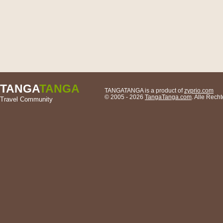
TANGA
TANGA
TANGATANGA is a product of
zyprio.com
© 2005 - 2026
TangaTanga.com
. Alle Rec
Travel Community