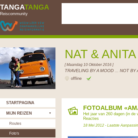
TANGA
TANGA
Reiscommunity
NAT & ANIT
[ Maandag 10 Oktober 2016 ]
TRAVELING BY A MOOD ... NOT BY 
offline
STARTPAGINA
FOTOALBUM «AMA
MIJN REIZEN
Het jaar van 260 dagen (in de
Reacties
Routes
18 Mei 2012 - Laatste Aanpassi
Foto's