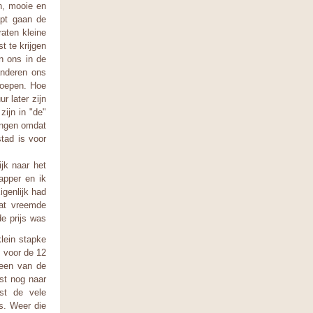
n, mooie en
apt gaan de
aten kleine
t te krijgen
n ons in de
randeren ons
roepen. Hoe
r later zijn
zijn in "de"
engen omdat
stad is voor
jk naar het
apper en ik
igenlijk had
at vreemde
de prijs was
klein stapke
 voor de 12
 een van de
st nog naar
st de vele
us. Weer die