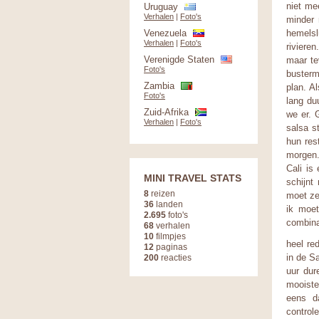
niet me
Uruguay
Verhalen
|
Foto's
minder 
Venezuela
hemelsl
Verhalen
|
Foto's
rivieren
Verenigde Staten
maar te
Foto's
busterm
Zambia
plan. A
Foto's
lang duu
Zuid-Afrika
we er. 
Verhalen
|
Foto's
salsa s
hun res
morgen
Cali is
MINI TRAVEL STATS
schijnt
8
reizen
moet ze
36
landen
ik moe
2.695
foto's
combinat
68
verhalen
10
filmpjes
heel red
12
paginas
in de S
200
reacties
uur dur
mooiste
eens d
control