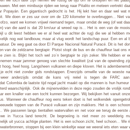
en we toch later zijn nemen we rustig de tijd om te ontbijten en het paas
uwen. Met een minibusje rijden we terug naar Pitalito en meteen vertrekt daa
r Popayán. Een gigantisch gedrocht is het. Hij lekt hier en daar wel wat m
uit. We doen er zes uur over om de 120 kilometer te overbruggen... Niet v
 ofzo, want we komen vrijwel niemand tegen, maar omdat de weg (of wat daa
n) van die aard is dat 20 km/uur al wreed rap is... Het is een van de moois
wijl u dit leest hebben we er al heel wat achter de rug) die we al hebben 
elijk nog wat landbouw, maar al vlug wordt het landschap puur. Een en al 
atuur. De weg gaat oa door El Parque Nacional Natural Puracé. Dit is het do
en van de zeldzame bergtapir. Plotst stopt de bus en de chauffeur laat ons 
te zien is. Blijkt het toch wel zo´n bergtapir te zijn zeker. We hebben er 
nemen maar jammer genoeg van slechte kwaliteit (zal van de opwinding zij
t hoog, heel hoog. Langsheen vulkanen en diepe kloven. Het is adembenem
l je echt niet zonder gids rondstappen. Enerzijds omwille van de woeste na
ge weer anderzijds omdat de kans vrij reëel is tegen de FARC aan
dat Colombia de laatste tijd nogal jacht maakt op die mannen is hun humeur 
terd waarschijnlijk. Ook de mijnenvelden in deze regio zouden de vrolijk ro
ar een knaller van een tocht kunnen bezorgen. Wij bekijken het vanuit onze
us. Wanneer de chauffeur nog eens teken doet is het wolkendek opengetr
eeuwde toppen van de Puracé vulkaan en zijn makkers. Het is een schoon 
.. We passeren langs tientallen watervallen en net voor we terug de eerste 
we in Yucca land terecht. De begroeiing is niet meer zo weelderig ma
elijk uit yucca achtige planten. Het is een schoon zicht, heel schoon... We ri
waterbronnen, stoppen bij een klein winkeltje waar we weeral iets eten waar