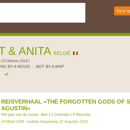
Ga je o
T & ANITA
BELGIË
 10 Oktober 2016 ]
NG BY A MOOD ... NOT BY A MAP
e
REISVERHAAL «THE FORGOTTEN GODS OF 
AGUSTIN»
Het jaar van de zomer: deel 1
|
Colombia
|
0 Reacties
24 Maart 2008 - Laatste Aanpassing 25 Augustus 2010