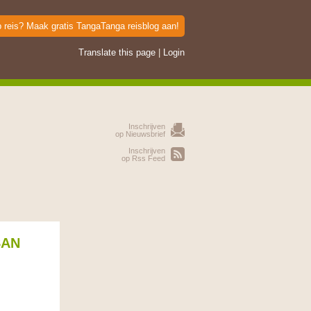
p reis? Maak gratis TangaTanga reisblog aan!
Translate this page
|
Login
Inschrijven
op Nieuwsbrief
Inschrijven
op Rss Feed
SAN