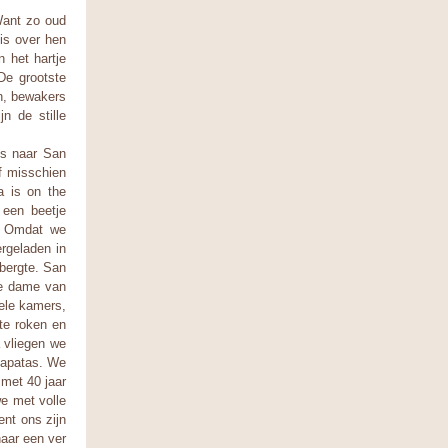
 Want zo oud
 is over hen
 het hartje
De grootste
n, bewakers
n de stille
us naar San
Of misschien
a is on the
 een beetje
o. Omdat we
rgeladen in
bergte. San
de dame van
kele kamers,
te roken en
a vliegen we
vapatas. We
 met 40 jaar
we met volle
ent ons zijn
aar een ver