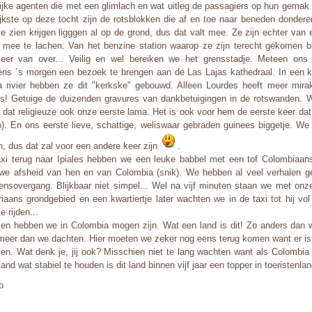
lijke agenten die met een glimlach en wat uitleg de passagiers op hun gemak 
ijkste op deze tocht zijn de rotsblokken die af en toe naar beneden dondere
te zien krijgen ligggen al op de grond, dus dat valt mee. Ze zijn echter van
 mee te lachen. Van het benzine station waarop ze zijn terecht gekomen blijf
eer van over... Veilig en wel bereiken we het grensstadje. Meteen on
ens ´s morgen een bezoek te brengen aan de Las Lajas kathedraal. In een k
a rivier hebben ze dit "kerkske" gebouwd. Alleen Lourdes heeft meer mirak
s! Getuige de duizenden gravures van dankbetuigingen in de rotswanden. W
l dat religieuze ook onze eerste lama. Het is ook voor hem de eerste keer dat 
to). En ons eerste lieve, schattige, weliswaar gebraden guinees biggetje. W
n, dus dat zal voor een andere keer zijn
.
axi terug naar Ipiales hebben we een leuke babbel met een tof Colombiaan
e afsheid van hen en van Colombia (snik). We hebben al veel verhalen g
ensovergang. Blijkbaar niet simpel... Wel na vijf minuten staan we met onz
iaans grondgebied en een kwartiertje later wachten we in de taxi tot hij vo
e rijden...
ken hebben we in Colombia mogen zijn. Wat een land is dit! Zo anders dan 
meer dan we dachten. Hier moeten we zeker nog eens terug komen want er is
ven. Wat denk je, jij ook? Misschien niet te lang wachten want als Colombia 
and wat stabiel te houden is dit land binnen vijf jaar een topper in toeristenlan
o