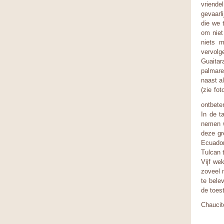
vriende
gevaarl
die we 
om niet
niets m
vervolg
Guaitar
palmare
naast a
(zie fo
ontbete
In de t
nemen w
deze gr
Ecuador
Tulcan t
Vijf we
zoveel 
te bele
de toest
Chaucit