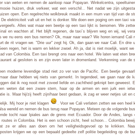
er van weten en nemen de aanloop naar Popayan. Winkelcentra, speeltuine
mooie huizen, druk verkeer, wat een verschil... Net nadat we zijn uitgest
uizen open. Een regelrechte wolkbreuk maakt in een mum van tijd van de str
. De elektriciteit valt uit en het is donker. We doen een poging om een taxi vas
vergeefs. Alles wat maar een beetje op een taxi lijkt is benomen. We zette
inal en wachten af. Het blijft regenen, de taxi´s blijven weg en wij, wij ve
ls we nu eens een bus nemen? Ok, maar naar waar? We horen iemand Cali 
rt de rit vragen we. "Drie uur" zegt hij. Ok, dan gaan we naar Cali. En drie uu
Geen regen, het is warm en lekker zwoel. Ah ja, dat is niet moelijk, want we 
tad van Colombia. Een taxi brengt ons naar een hotel. We laten wat eten br
taurant al gesloten is en zijn even later in dromenland. Verkenning van de 
.
 een moderne levendige stad niet zo ver van de Pacific. Een beetje gevaarli
 maar daar hebben wij niets van gemerkt. In tegendeel, we gaan naar de k
ggen dat ik nog nooit met zoveel liefde en zachtheid geknipt ben geweest. E
ten weten dat een zware stem, haar op de armen en een jurk een ietw
ie is. Maar hij/zij heeft zijn/haar best gedaan, ik zag er weer netjes uit en 
elijk. Mij hoor je niet klagen
. Voor we Cali verlaten zetten we een heel 
alsa wereld en nemen de bus terug naar Popayan. Meteen op de volgende bus
ende tocht naar Ipiales aan de grens met Ecuador. Door de Andes, langs
 routes in Colombia. Het is een schoon zicht, heel schoon... Colombia bewij
at ze er alles aan doen om het veiligheidsgevoel op te krikken. Naa
eposten krijgen we op een bepaald gedeelte zelf politie begeleiding op de b