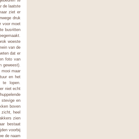
gebeuren te
r de laatste
aar ziet er
anwege druk
r voor moet
te busritten
meegemaakt.
brok woeste
mein van de
weten dat er
een foto van
n geweest).
d mooi maar
tuur en het
 te lopen.
er niet echt
ndhuppelende
 stevige en
okken boven
zicht, heel
akkers zien
ar bestaat
jden voorbij
 we de naam