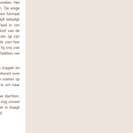
stellen. Het
n. De enige
 een formaat
t letterlijk
s bed in om
loof van de
els op zijn
e zien hier
hij ons ziet
e hebben net
s koppel en
ehoord over
e voeten op
l is om naar
we dachten,
 nog zoveel
er in slaagt
d.