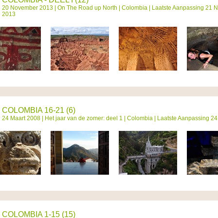
20 November 2013 |
On The Road up North
|
Colombia
| Laatste Aanpassing 21 
2013
COLOMBIA 16-21 (6)
24 Maart 2008 |
Het jaar van de zomer: deel 1
|
Colombia
| Laatste Aanpassing 24
COLOMBIA 1-15 (15)