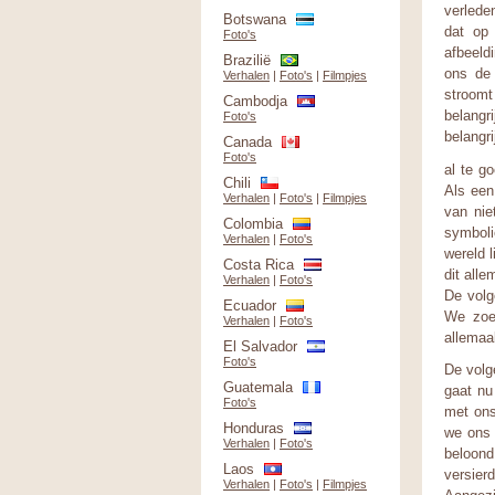
verlede
Botswana
dat op 
Foto's
afbeeld
Brazilië
ons de 
Verhalen
|
Foto's
|
Filmpjes
stroomt
Cambodja
belangr
Foto's
belangr
Canada
Foto's
al te g
Chili
Als een
Verhalen
|
Foto's
|
Filmpjes
van nie
Colombia
symboli
Verhalen
|
Foto's
wereld 
Costa Rica
dit alle
Verhalen
|
Foto's
De volg
Ecuador
We zoek
Verhalen
|
Foto's
allemaal
El Salvador
Foto's
De volg
Guatemala
gaat nu
Foto's
met ons
Honduras
we ons 
Verhalen
|
Foto's
beloond
Laos
versier
Verhalen
|
Foto's
|
Filmpjes