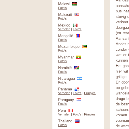
Aangezi
Malawi
aanscho
Foto's
bus naa
Maleisië
stevig 
Foto's
verkeer
Mexico
doorgaa
Verhalen
|
Foto's
(en ter
Mongolië
Aanvank
Foto's
Andes n
Mozambique
condor 
Foto's
wat er 
Myanmar
kunnen 
Foto's
Het gaa
Namibië
hier wi
Foto's
grilli
Nicaragua
En door
Foto's
op gebe
Panama
wandela
Verhalen
|
Foto's
|
Filmpjes
droge b
Paraguay
Foto's
de besn
schoon.
Peru
Verhalen
|
Foto's
|
Filmpjes
komen 
voornam
Thailand
Foto's
de warm