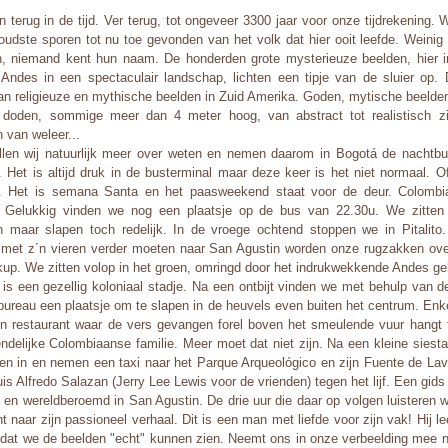
 terug in de tijd. Ver terug, tot ongeveer 3300 jaar voor onze tijdrekening.
 oudste sporen tot nu toe gevonden van het volk dat hier ooit leefde. Weinig
, niemand kent hun naam. De honderden grote mysterieuze beelden, hier in
Andes in een spectaculair landschap, lichten een tipje van de sluier op. 
an religieuze en mythische beelden in Zuid Amerika. Goden, mytische beelde
doden, sommige meer dan 4 meter hoog, van abstract tot realistisch zij
 van weleer...
llen wij natuurlijk meer over weten en nemen daarom in Bogotá de nachtb
. Het is altijd druk in de busterminal maar deze keer is het niet normaal. 
. Het is semana Santa en het paasweekend staat voor de deur. Colombi
 Gelukkig vinden we nog een plaatsje op de bus van 22.30u. We zitten
 maar slapen toch redelijk. In de vroege ochtend stoppen we in Pitalit
 met z´n vieren verder moeten naar San Agustin worden onze rugzakken ove
kup. We zitten volop in het groen, omringd door het indrukwekkende Andes ge
 is een gezellig koloniaal stadje. Na een ontbijt vinden we met behulp van 
obureau een plaatsje om te slapen in de heuvels even buiten het centrum. En
in restaurant waar de vers gevangen forel boven het smeulende vuur hangt 
endelijke Colombiaanse familie. Meer moet dat niet zijn. Na een kleine siest
en in en nemen een taxi naar het Parque Arqueológico en zijn Fuente de La
is Alfredo Salazan (Jerry Lee Lewis voor de vrienden) tegen het lijf. Een gids
g en wereldberoemd in San Agustin. De drie uur die daar op volgen luisteren 
 naar zijn passioneel verhaal. Dit is een man met liefde voor zijn vak! Hij le
dat we de beelden "echt" kunnen zien. Neemt ons in onze verbeelding mee n