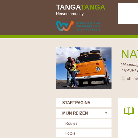
TANGA
TANGA
Reiscommunity
NA
[ Maandag
TRAVELI
offlin
STARTPAGINA
MIJN REIZEN
Routes
Foto's