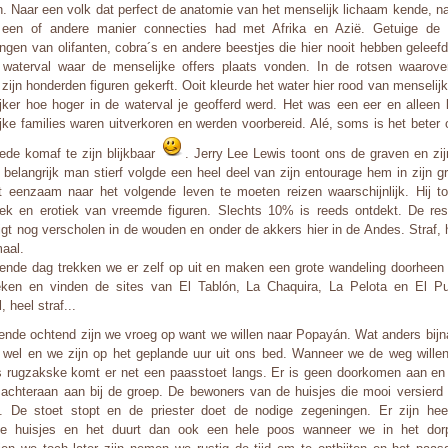
n. Naar een volk dat perfect de anatomie van het menselijk lichaam kende, n
een of andere manier connecties had met Afrika en Azië. Getuige de r
ingen van olifanten, cobra´s en andere beestjes die hier nooit hebben geleefd.
waterval waar de menselijke offers plaats vonden. In de rotsen waarove
 zijn honderden figuren gekerft. Ooit kleurde het water hier rood van menselij
ijker hoe hoger in de waterval je geofferd werd. Het was een eer en alleen 
ijke families waren uitverkoren en werden voorbereid. Alé, soms is het beter
oede komaf te zijn blijkbaar
. Jerry Lee Lewis toont ons de graven en zi
 belangrijk man stierf volgde een heel deel van zijn entourage hem in zijn g
t eenzaam naar het volgende leven te moeten reizen waarschijnlijk. Hij t
ek en erotiek van vreemde figuren. Slechts 10% is reeds ontdekt. De re
ligt nog verscholen in de wouden en onder de akkers hier in de Andes. Straf, h
maal.
ende dag trekken we er zelf op uit en maken een grote wandeling doorheen 
en en vinden de sites van El Tablón, La Chaquira, La Pelota en El Pur
, heel straf...
ende ochtend zijn we vroeg op want we willen naar Popayán. Wat anders bijna
 wel en we zijn op het geplande uur uit ons bed. Wanneer we de weg wille
 rugzakske komt er net een paasstoet langs. Er is geen doorkomen aan en 
achteraan aan bij de groep. De bewoners van de huisjes die mooi versierd 
. De stoet stopt en de priester doet de nodige zegeningen. Er zijn he
de huisjes en het duurt dan ook een hele poos wanneer we in het dorp