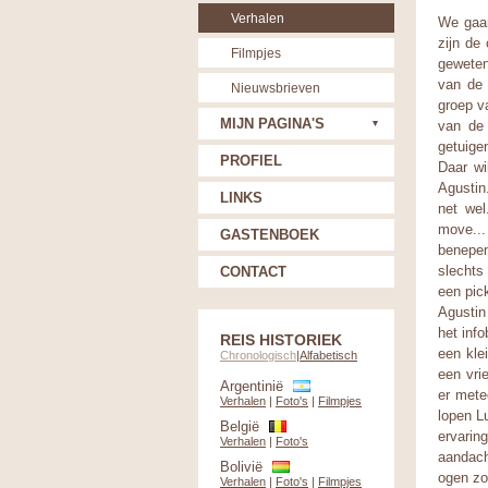
Verhalen
We gaan
zijn de
Filmpjes
geweten
van de 
Nieuwsbrieven
groep v
MIJN PAGINA'S
van de 
getuigen
PROFIEL
Daar wi
Agustin
LINKS
net wel
move...
GASTENBOEK
benepen
slechts
CONTACT
een pic
Agustin
het inf
REIS HISTORIEK
een kle
Chronologisch
|
Alfabetisch
een vri
Argentinië
er mete
Verhalen
|
Foto's
|
Filmpjes
lopen Lu
België
ervarin
Verhalen
|
Foto's
aandacht
Bolivië
ogen zo
Verhalen
|
Foto's
|
Filmpjes