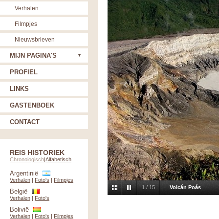
Verhalen
Filmpjes
Nieuwsbrieven
MIJN PAGINA'S
PROFIEL
LINKS
GASTENBOEK
CONTACT
REIS HISTORIEK
Chronologisch
|
Alfabetisch
Argentinië
Verhalen
|
Foto's
|
Filmpjes
1
/
15
Volcán Poás
België
Verhalen
|
Foto's
Bolivië
Verhalen
|
Foto's
|
Filmpjes