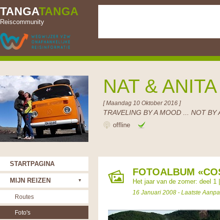
TANGA
TANGA
Reiscommunity
NAT & ANIT
[ Maandag 10 Oktober 2016 ]
TRAVELING BY A MOOD ... NOT BY 
offline
STARTPAGINA
FOTOALBUM «COST
MIJN REIZEN
Het jaar van de zomer: deel 1
16 Januari 2008 - Laatste Aanp
Routes
Foto's