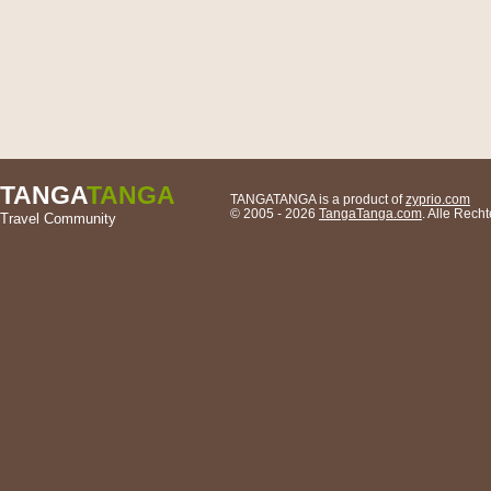
TANGA
TANGA
TANGATANGA is a product of
zyprio.com
© 2005 - 2026
TangaTanga.com
. Alle Rec
Travel Community