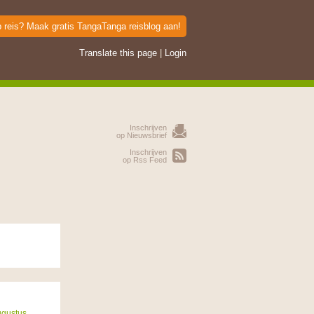
p reis? Maak gratis TangaTanga reisblog aan!
Translate this page
|
Login
Inschrijven
op Nieuwsbrief
Inschrijven
op Rss Feed
ugustus