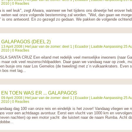
2010 | 0 Reacties
 is wel leuk", zegt Alwara, wanneer we het tijdens ons dineetje het erover he
t weten wat onze volgende bestemming zal worden. "Wel, dan gaan we morge
 is ons antwoord. En zo gezegd zo gedaan. We pakken de volgende ochtend.
GALAPAGOS (DEEL 2)
13 April 2008 |
Het jaar van de zomer: deel 1
|
Ecuador
| Laatste Aanpassing 25 A
2010 | 0 Reacties
ISLA SANTA CRUZ Een eiland met redelijk veel menselijke inwoners (naar G
 maar ook veel reuzenschildpadden. Daar gaan we vandaag naar op zoek, ma
een busje ons naar Los Gemelos (de tweeling) met z`n vulkaankraters. Even 
n bos met lag...
EN TOEN WAS ER ... GALAPAGOS
09 April 2008 |
Het jaar van de zomer: deel 1
|
Ecuador
| Laatste Aanpassing 25 A
2010 | 0 Reacties
vandaag dag 100 van onze reis en eindelijk is het zover! Vandaag vliegen we 
os voor een achtdaags avontuur. Eerst een vlucht van 1000 km en vervolgen
zeven nachten) op een motor yacht die luistert naar de naam Rumba. Acht d
dobbe...