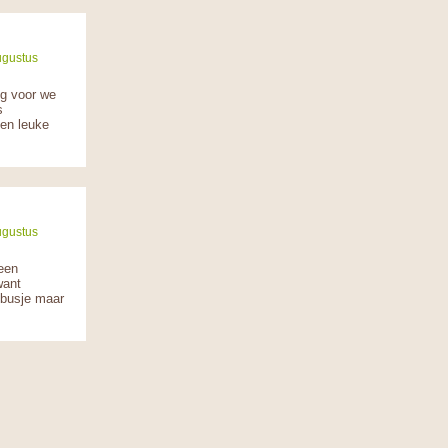
ugustus
ng voor we
s
Een leuke
ugustus
 een
want
t busje maar