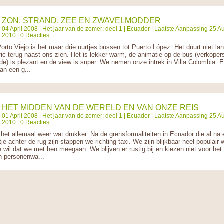
ZON, STRAND, ZEE EN ZWAVELMODDER
04 April 2008 |
Het jaar van de zomer: deel 1
|
Ecuador
| Laatste Aanpassing 25 A
2010 | 0 Reacties
orto Viejo is het maar drie uurtjes bussen tot Puerto López. Het duurt niet la
fic terug naast ons zien. Het is lekker warm, de animatie op de bus (verkoper
nde) is plezant en de view is super. We nemen onze intrek in Villa Colombia. 
an een g...
HET MIDDEN VAN DE WERELD EN VAN ONZE REIS
01 April 2008 |
Het jaar van de zomer: deel 1
|
Ecuador
| Laatste Aanpassing 25 A
2010 | 0 Reacties
s het allemaal weer wat drukker. Na de grensformaliteiten in Ecuador die al na
tje achter de rug zijn stappen we richting taxi. We zijn blijkbaar heel populair 
n wil dat we met hen meegaan. We blijven er rustig bij en kiezen niet voor he
n personenwa...