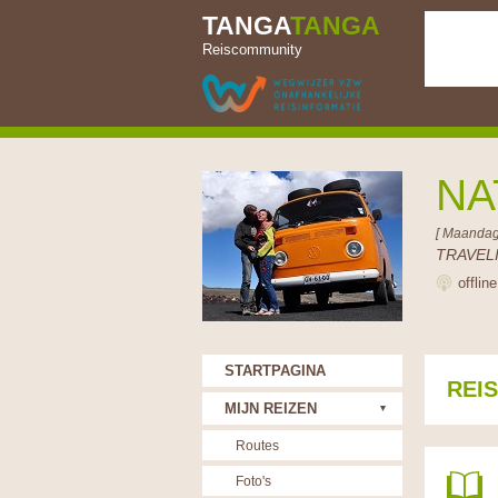
TANGA
TANGA
Reiscommunity
NA
[ Maandag
TRAVELI
offlin
STARTPAGINA
REI
MIJN REIZEN
Routes
Foto's