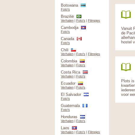
Botswana
Foto's
Brazilië
Verhalen
|
Foto's
|
Filmpjes
Cambodja
Vanuit P
Foto's
de Paci
allerha
Canada
hostel v
Foto's
Chili
Verhalen
|
Foto's
|
Filmpjes
Colombia
Verhalen
|
Foto's
Costa Rica
Verhalen
|
Foto's
Plots i
Ecuador
kwartier
Verhalen
|
Foto's
iederee
El Salvador
voor ee
Foto's
Guatemala
Foto's
Honduras
Verhalen
|
Foto's
Laos
Verhalen
|
Foto's
|
Filmpjes