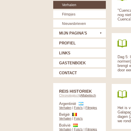
Verhalen
"Cuenca
Filmpjes
nog nie
Cuenca"
Nieuwsbrieven
MIJN PAGINA'S
PROFIEL
LINKS
Dag 5: 
normen)
GASTENBOEK
brengt 
door ee
CONTACT
REIS HISTORIEK
Chronologisch
|
Alfabetisch
Argentinië
Het is 
Verhalen
|
Foto's
|
Filmpjes
Galapag
België
dagen (
Verhalen
|
Foto's
we rond
Bolivië
Verhalen
|
Foto's
|
Filmpjes