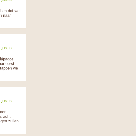
bben dat we
n naar
..
ugustus
alápagos
ar eerst
stappen we
ugustus
naar
s acht
agen zullen