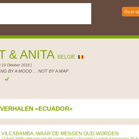
Ga je o
T & ANITA
BELGIË
 10 Oktober 2016 ]
NG BY A MOOD ... NOT BY A MAP
e
SVERHALEN «ECUADOR»
VILCABAMBA, WAAR DE MENSEN OUD WORDEN
17 April 2008 |
Het jaar van de zomer: deel 1
|
Ecuador
| Laatste Aanpassing 25 A