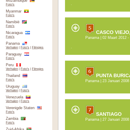
Mozambique
.
Foto's
Myanmar
Foto's
Namibië
Foto's
CASCO VIEJO
Nicaragua
Foto's
Panama
| 02 Maart 2012 -
Panama
.
Verhalen
|
Foto's
|
Filmpjes
Paraguay
Foto's
Peru
Verhalen
|
Foto's
|
Filmpjes
PUNTA BURIC
Thailand
Foto's
Panama
| 23 Januari 2008
Uruguay
Verhalen
|
Foto's
Venezuela
Verhalen
|
Foto's
Verenigde Staten
Foto's
SANTIAGO
Zambia
Panama
| 27 Januari 2008
Foto's
Zuid-Afrika