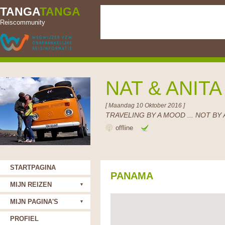
TANGA
TANGA
Reiscommunity
NAT & ANIT
[ Maandag 10 Oktober 2016 ]
TRAVELING BY A MOOD ... NOT BY 
offline
STARTPAGINA
PANAMA
MIJN REIZEN
MIJN PAGINA'S
PROFIEL