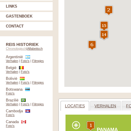
LINKS
GASTENBOEK
CONTACT
REIS HISTORIEK
Chronologisch
|
Alfabetisch
Argentinië
Verhalen
|
Foto's
|
Filmpjes
België
Verhalen
|
Foto's
Bolivië
Verhalen
|
Foto's
|
Filmpjes
Botswana
Foto's
Brazilië
Verhalen
|
Foto's
|
Filmpjes
LOCATIES
VERHALEN
F
Cambodja
Foto's
Canada
Foto's
PANAMA