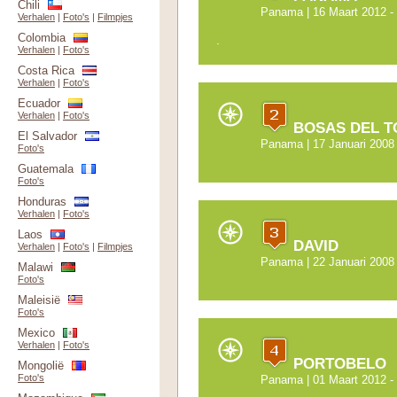
Chili
Panama
| 16 Maart 2012 -
Verhalen
|
Foto's
|
Filmpjes
Colombia
.
Verhalen
|
Foto's
Costa Rica
Verhalen
|
Foto's
Ecuador
Verhalen
|
Foto's
BOSAS DEL T
El Salvador
Panama
| 17 Januari 2008
Foto's
Guatemala
Foto's
Honduras
Verhalen
|
Foto's
Laos
DAVID
Verhalen
|
Foto's
|
Filmpjes
Panama
| 22 Januari 2008
Malawi
Foto's
Maleisië
Foto's
Mexico
Verhalen
|
Foto's
PORTOBELO
Mongolië
Foto's
Panama
| 01 Maart 2012 -