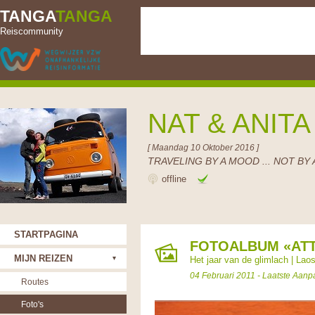
TANGA
TANGA
Reiscommunity
NAT & ANIT
[ Maandag 10 Oktober 2016 ]
TRAVELING BY A MOOD ... NOT BY 
offline
STARTPAGINA
FOTOALBUM «AT
MIJN REIZEN
Het jaar van de glimlach
|
Lao
04 Februari 2011 - Laatste Aanp
Routes
Foto's