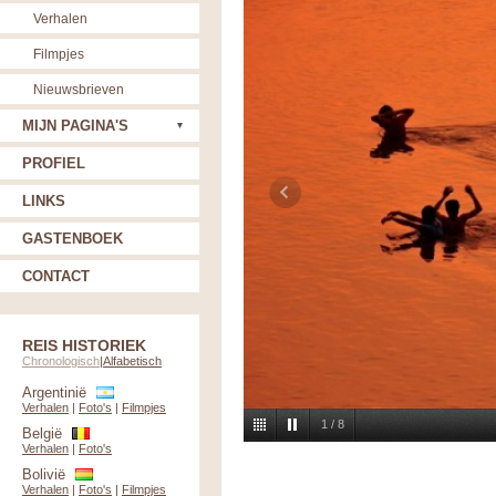
Verhalen
Filmpjes
Nieuwsbrieven
MIJN PAGINA'S
PROFIEL
LINKS
GASTENBOEK
CONTACT
REIS HISTORIEK
Chronologisch
|
Alfabetisch
Argentinië
Verhalen
|
Foto's
|
Filmpjes
1
/
8
België
Verhalen
|
Foto's
Bolivië
Verhalen
|
Foto's
|
Filmpjes