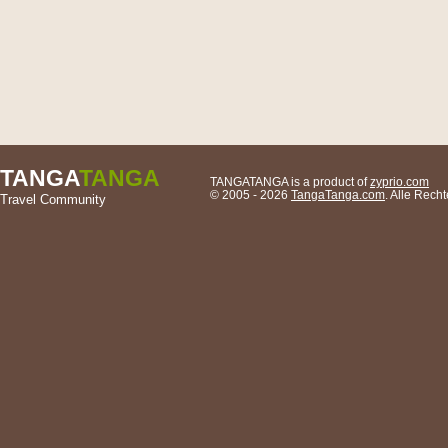
TANGA
TANGA
TANGATANGA is a product of
zyprio.com
© 2005 - 2026
TangaTanga.com
. Alle Rec
Travel Community