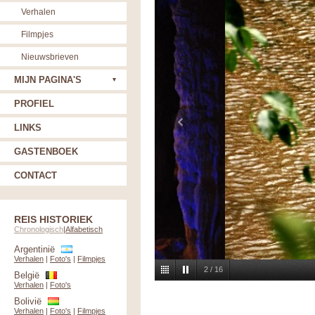
Verhalen
Filmpjes
Nieuwsbrieven
MIJN PAGINA'S
PROFIEL
LINKS
GASTENBOEK
CONTACT
REIS HISTORIEK
Chronologisch
|
Alfabetisch
Argentinië
Verhalen
|
Foto's
|
Filmpjes
2
/
16
België
Verhalen
|
Foto's
Bolivië
Verhalen
|
Foto's
|
Filmpjes