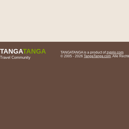
TANGA
TANGA
TANGATANGA is a product of
zyprio.com
© 2005 - 2026
TangaTanga.com
. Alle Rec
Travel Community