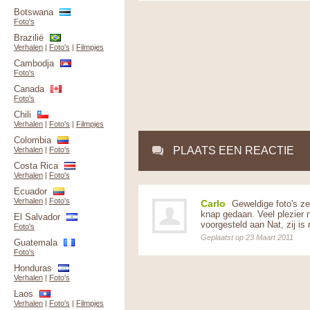
Botswana
Foto's
Brazilië
Verhalen
|
Foto's
|
Filmpjes
Cambodja
Foto's
Canada
Foto's
Chili
Verhalen
|
Foto's
|
Filmpjes
Colombia
PLAATS EEN REACTIE
Verhalen
|
Foto's
Costa Rica
Verhalen
|
Foto's
Ecuador
Verhalen
|
Foto's
Carlo
Geweldige foto's ze
knap gedaan. Veel plezier 
El Salvador
voorgesteld aan Nat, zij i
Foto's
Geplaatst op 23 Maart 2011
Guatemala
Foto's
Honduras
Verhalen
|
Foto's
Laos
Verhalen
|
Foto's
|
Filmpjes