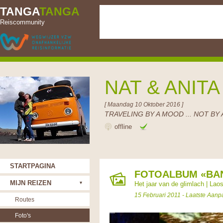
TANGA
TANGA
Reiscommunity
NAT & ANIT
[ Maandag 10 Oktober 2016 ]
TRAVELING BY A MOOD ... NOT BY 
offline
STARTPAGINA
FOTOALBUM «BA
MIJN REIZEN
Het jaar van de glimlach
|
Lao
15 Februari 2011 - Laatste Aanp
Routes
Foto's