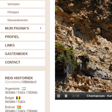
Verhalen
Filmpjes
Nieuwsbrieven
MIJN PAGINA'S
PROFIEL
LINKS
GASTENBOEK
CONTACT
REIS HISTORIEK
Chronologisch
|
Alfabetisch
Argentinië
Verhalen
|
Foto's
|
Filmpjes
2
/
15
Chachapoyas - Kar
België
Verhalen
|
Foto's
Bolivië
Verhalen
|
Foto's
|
Filmpjes