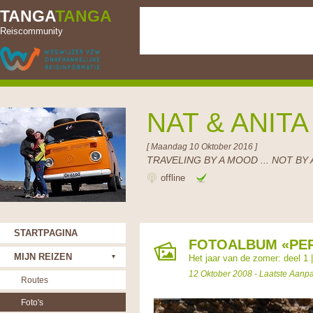
TANGA
TANGA
Reiscommunity
NAT & ANIT
[ Maandag 10 Oktober 2016 ]
TRAVELING BY A MOOD ... NOT BY 
offline
STARTPAGINA
FOTOALBUM «PER
MIJN REIZEN
Het jaar van de zomer: deel 1
12 Oktober 2008 - Laatste Aanp
Routes
Foto's