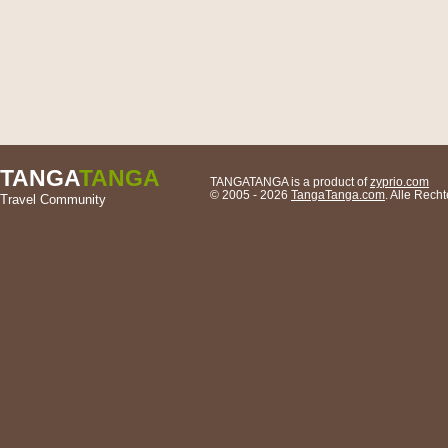
TANGA
TANGA
TANGATANGA is a product of
zyprio.com
© 2005 - 2026
TangaTanga.com
. Alle Rec
Travel Community