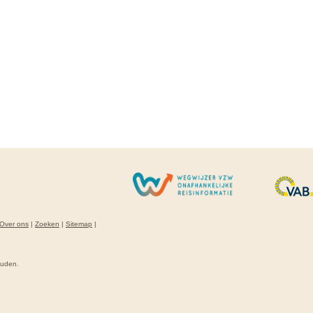
Over ons
|
Zoeken
|
Sitemap
|
ouden.