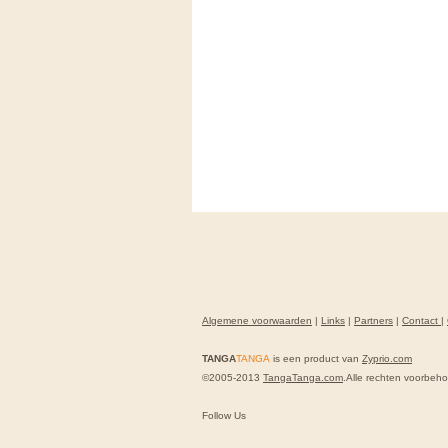
Algemene voorwaarden
|
Links
|
Partners
|
Contact
|
TANGA
TANGA
is een product van
Zyprio.com
©2005-2013
TangaTanga.com
.Alle rechten voorbeh
Follow Us