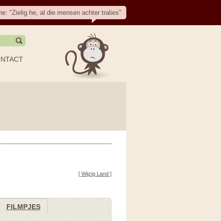
e: "Zielig he, al die mensen achter tralies"
NTACT
[ Wijzig Land ]
FILMPJES