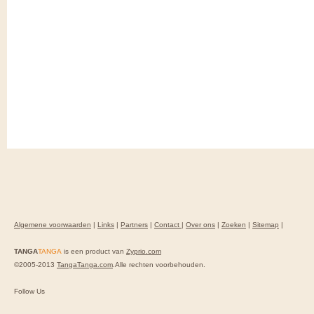
Algemene voorwaarden
|
Links
|
Partners
|
Contact
|
Over ons
|
Zoeken
|
Sitemap
|
TANGA
TANGA
is een product van
Zyprio.com
©2005-2013
TangaTanga.com
.Alle rechten voorbehouden.
Follow Us