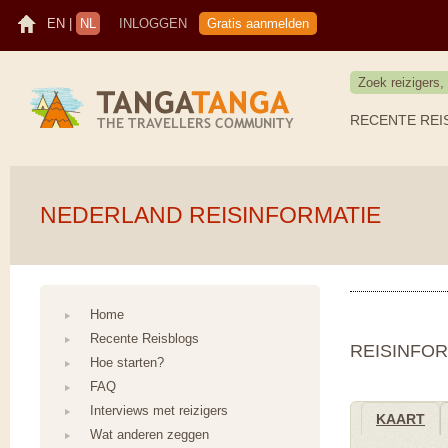
EN
|
NL
INLOGGEN
Gratis aanmelden
RECENTE REI
NEDERLAND REISINFORMATIE
Home
Recente Reisblogs
REISINFO
Hoe starten?
FAQ
Interviews met reizigers
KAART
Wat anderen zeggen