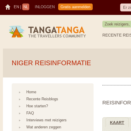
EN
|
NL
INLOGGEN
Gratis aanmelden
Er z
RECENTE REI
NIGER REISINFORMATIE
Home
Recente Reisblogs
REISINFOR
Hoe starten?
FAQ
Interviews met reizigers
KAART
Wat anderen zeggen