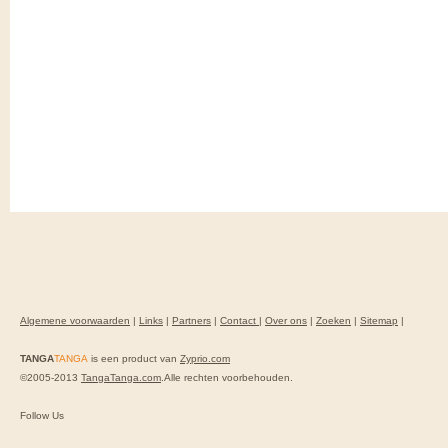
Algemene voorwaarden
|
Links
|
Partners
|
Contact
|
Over ons
|
Zoeken
|
Sitemap
|
TANGA
TANGA
is een product van
Zyprio.com
©2005-2013
TangaTanga.com
.Alle rechten voorbehouden.
Follow Us