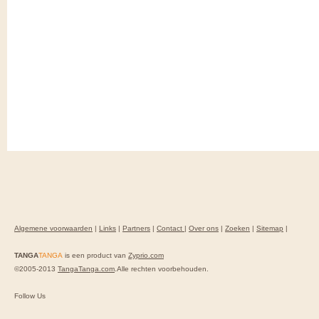
Algemene voorwaarden
|
Links
|
Partners
|
Contact
|
Over ons
|
Zoeken
|
Sitemap
|
TANGA
TANGA
is een product van
Zyprio.com
©2005-2013
TangaTanga.com
.Alle rechten voorbehouden.
Follow Us