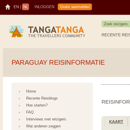
EN
|
NL
INLOGGEN
Gratis aanmelden
RECENTE REI
PARAGUAY REISINFORMATIE
Home
Recente Reisblogs
REISINFOR
Hoe starten?
FAQ
Interviews met reizigers
KAART
Wat anderen zeggen