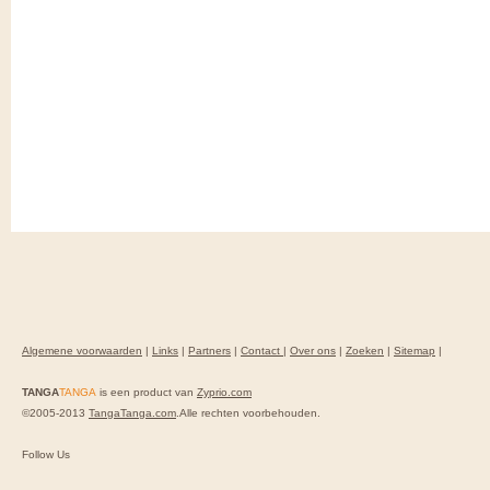
Algemene voorwaarden
|
Links
|
Partners
|
Contact
|
Over ons
|
Zoeken
|
Sitemap
|
TANGA
TANGA
is een product van
Zyprio.com
©2005-2013
TangaTanga.com
.Alle rechten voorbehouden.
Follow Us