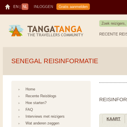
EN
|
NL
INLOGGEN
Gratis aanmelden
RECENTE REI
SENEGAL REISINFORMATIE
Home
Recente Reisblogs
REISINFOR
Hoe starten?
FAQ
Interviews met reizigers
KAART
Wat anderen zeggen